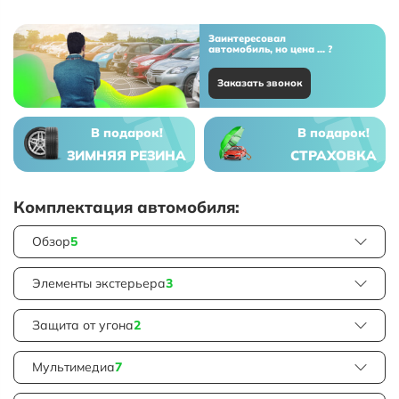
Заинтересовал
автомобиль, но цена ... ?
Заказать звонок
В подарок!
В подарок!
ЗИМНЯЯ РЕЗИНА
СТРАХОВКА
Комплектация автомобиля:
Обзор
5
Элементы экстерьера
3
Защита от угона
2
Мультимедиа
7