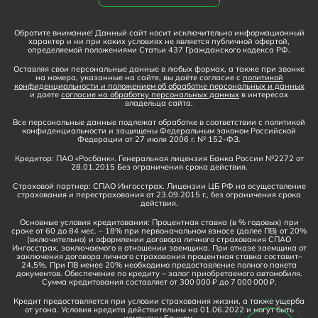
Обратите внимание! Данный сайт носит исключительно информационный
характер и ни при каких условиях не является публичной офертой,
определяемой положениями Статьи 437 Гражданского кодекса РФ.
Оставляя свои персональные данные в любых формах, а также при звонке
на номера, указанные на сайте, вы даёте согласие с
политикой
конфиденциальности и положением об обработке персональных и данных
и даете
согласие на обработку персональных данных
в интересах
владельца сайта.
Все персональные данные подлежат обработке в соответствии с политикой
конфиденциальности и защищены Федеральным законом Российской
Федерации от 27 июля 2006 г. № 152-ФЗ.
Кредитор: ПАО «Росбанк». Генеральная лицензия Банка России №2272 от
28.01.2015 Без ограничения срока действия.
Страховой партнер: СПАО Ингосстрах. Лицензии ЦБ РФ на осуществление
страхования и перестрахования от 23.09.2015 г., без ограничения срока
действия.
Основные условия кредитования: Процентная ставка (в % годовых) при
сроке от 60 до 84 мес. – 18% при первоначальном взносе (далее ПВ) от 20%
(включительно) и оформлении договора личного страхования СПАО
Ингосстрах, заключаемого в отношении заемщика. При отказе заемщика от
заключения договора личного страхования процентная ставка составит–
24,5%. При ПВ менее 20% необходимо предоставление полного пакета
документов. Обеспечение по кредиту – залог приобретаемого автомобиля.
Сумма кредитования составляет от 300 000 ₽ до 7 000 000 ₽.
Кредит предоставляется при условии страхования жизни, а также ущерба
от угона. Условия кредита действительны на 01.06.2022 и могут быть