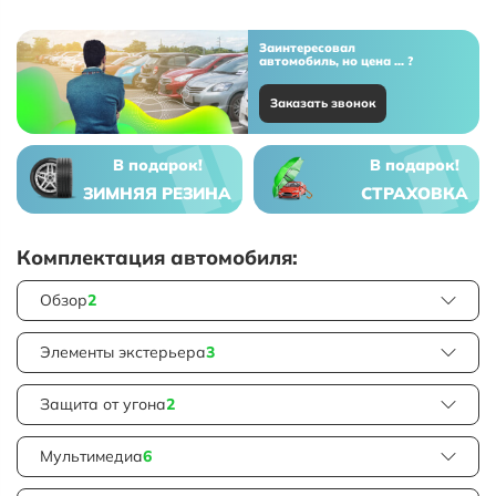
Заинтересовал
автомобиль, но цена ... ?
Заказать звонок
В подарок!
В подарок!
ЗИМНЯЯ РЕЗИНА
СТРАХОВКА
Комплектация автомобиля:
Обзор
2
Элементы экстерьера
3
Защита от угона
2
Мультимедиа
6