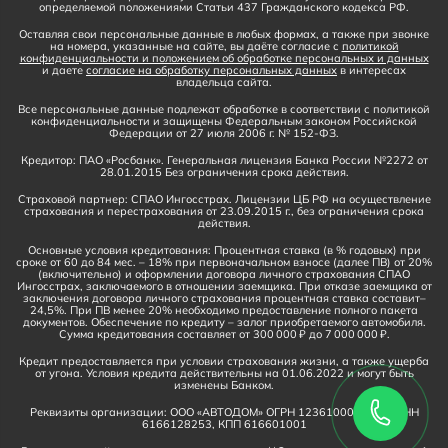
определяемой положениями Статьи 437 Гражданского кодекса РФ.
Оставляя свои персональные данные в любых формах, а также при звонке
на номера, указанные на сайте, вы даёте согласие с
политикой
конфиденциальности и положением об обработке персональных и данных
и даете
согласие на обработку персональных данных
в интересах
владельца сайта.
Все персональные данные подлежат обработке в соответствии с политикой
конфиденциальности и защищены Федеральным законом Российской
Федерации от 27 июля 2006 г. № 152-ФЗ.
Кредитор: ПАО «Росбанк». Генеральная лицензия Банка России №2272 от
28.01.2015 Без ограничения срока действия.
Страховой партнер: СПАО Ингосстрах. Лицензии ЦБ РФ на осуществление
страхования и перестрахования от 23.09.2015 г., без ограничения срока
действия.
Основные условия кредитования: Процентная ставка (в % годовых) при
сроке от 60 до 84 мес. – 18% при первоначальном взносе (далее ПВ) от 20%
(включительно) и оформлении договора личного страхования СПАО
Ингосстрах, заключаемого в отношении заемщика. При отказе заемщика от
заключения договора личного страхования процентная ставка составит–
24,5%. При ПВ менее 20% необходимо предоставление полного пакета
документов. Обеспечение по кредиту – залог приобретаемого автомобиля.
Сумма кредитования составляет от 300 000 ₽ до 7 000 000 ₽.
Кредит предоставляется при условии страхования жизни, а также ущерба
от угона. Условия кредита действительны на 01.06.2022 и могут быть
изменены Банком.
Реквизиты организации: ООО «АВТОДОМ» ОГРН 1236100016910, ИНН
6166128253, КПП 616601001