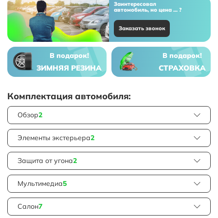
Заинтересовал
автомобиль, но цена ... ?
Заказать звонок
В подарок!
В подарок!
ЗИМНЯЯ РЕЗИНА
СТРАХОВКА
Комплектация автомобиля:
Обзор
2
Элементы экстерьера
2
Защита от угона
2
Мультимедиа
5
Салон
7