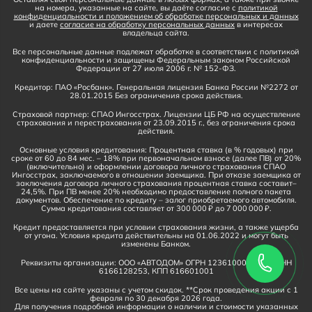
на номера, указанные на сайте, вы даёте согласие с
политикой
конфиденциальности и положением об обработке персональных и данных
и даете
согласие на обработку персональных данных
в интересах
владельца сайта.
Все персональные данные подлежат обработке в соответствии с политикой
конфиденциальности и защищены Федеральным законом Российской
Федерации от 27 июля 2006 г. № 152-ФЗ.
Кредитор: ПАО «Росбанк». Генеральная лицензия Банка России №2272 от
28.01.2015 Без ограничения срока действия.
Страховой партнер: СПАО Ингосстрах. Лицензии ЦБ РФ на осуществление
страхования и перестрахования от 23.09.2015 г., без ограничения срока
действия.
Основные условия кредитования: Процентная ставка (в % годовых) при
сроке от 60 до 84 мес. – 18% при первоначальном взносе (далее ПВ) от 20%
(включительно) и оформлении договора личного страхования СПАО
Ингосстрах, заключаемого в отношении заемщика. При отказе заемщика от
заключения договора личного страхования процентная ставка составит–
24,5%. При ПВ менее 20% необходимо предоставление полного пакета
документов. Обеспечение по кредиту – залог приобретаемого автомобиля.
Сумма кредитования составляет от 300 000 ₽ до 7 000 000 ₽.
Кредит предоставляется при условии страхования жизни, а также ущерба
от угона. Условия кредита действительны на 01.06.2022 и могут быть
изменены Банком.
Реквизиты организации: ООО «АВТОДОМ» ОГРН 1236100016910, ИНН
6166128253, КПП 616601001
Все цены на сайте указаны с учетом скидок. **Срок проведения акции с 1
февраля по 30 декабря 2026 года.
Для получения подробной информации о наличии и стоимости указанных