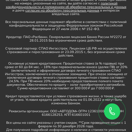
на номера, указанные на сайте, вы даёте согласие с
политикой
конфиденциальности и положением об обработке персональных и данных
и даете
согласие на обработку персональных данных
в интересах
владельца сайта.
Все персональные данные подлежат обработке в соответствии с политикой
конфиденциальности и защищены Федеральным законом Российской
Федерации от 27 июля 2006 г. № 152-ФЗ.
Кредитор: ПАО «Росбанк». Генеральная лицензия Банка России №2272 от
28.01.2015 Без ограничения срока действия.
Страховой партнер: СПАО Ингосстрах. Лицензии ЦБ РФ на осуществление
страхования и перестрахования от 23.09.2015 г., без ограничения срока
действия.
Основные условия кредитования: Процентная ставка (в % годовых) при
сроке от 60 до 84 мес. – 18% при первоначальном взносе (далее ПВ) от 20%
(включительно) и оформлении договора личного страхования СПАО
Ингосстрах, заключаемого в отношении заемщика. При отказе заемщика от
заключения договора личного страхования процентная ставка составит–
24,5%. При ПВ менее 20% необходимо предоставление полного пакета
документов. Обеспечение по кредиту – залог приобретаемого автомобиля.
Сумма кредитования составляет от 300 000 ₽ до 7 000 000 ₽.
Кредит предоставляется при условии страхования жизни, а также ущерба
от угона. Условия кредита действительны на 01.06.2022 и могут быть
изменены Банком.
Реквизиты организации: ООО «АВТОДОМ» ОГРН 1236100016910, ИНН
6166128253, КПП 616601001
Все цены на сайте указаны с учетом скидок. **Срок проведения акции с 1
февраля по 30 декабря 2026 года.
Для получения подробной информации о наличии и стоимости указанных