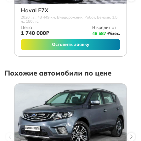
Haval F7X
2020 г.в., 43 449 км, Внедорожник, Робот, Бензин, 1.5
л., 150 л.с.
Цена
В кредит от
1 740 000₽
48 587
₽/мес.
Оставить заявку
Похожие автомобили по цене