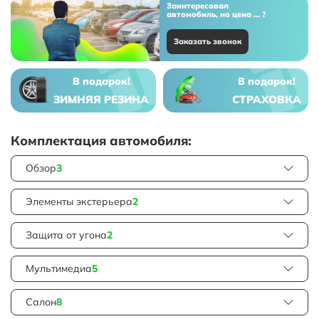
Заинтересовал
автомобиль, но цена ... ?
Заказать звонок
В подарок!
В подарок!
ЗИМНЯЯ РЕЗИНА
СТРАХОВКА
Комплектация автомобиля:
Обзор
3
Элементы экстерьера
2
Защита от угона
2
Мультимедиа
5
Салон
8