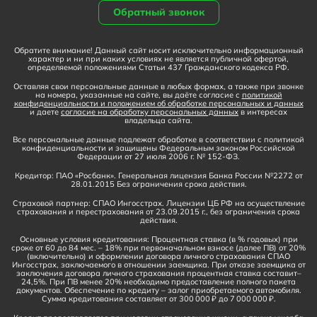
Обратный звонок
Обратите внимание! Данный сайт носит исключительно информационный
характер и ни при каких условиях не является публичной офертой,
определяемой положениями Статьи 437 Гражданского кодекса РФ.
Оставляя свои персональные данные в любых формах, а также при звонке
на номера, указанные на сайте, вы даёте согласие с
политикой
конфиденциальности и положением об обработке персональных и данных
и даете
согласие на обработку персональных данных
в интересах
владельца сайта.
Все персональные данные подлежат обработке в соответствии с политикой
конфиденциальности и защищены Федеральным законом Российской
Федерации от 27 июля 2006 г. № 152-ФЗ.
Кредитор: ПАО «Росбанк». Генеральная лицензия Банка России №2272 от
28.01.2015 Без ограничения срока действия.
Страховой партнер: СПАО Ингосстрах. Лицензии ЦБ РФ на осуществление
страхования и перестрахования от 23.09.2015 г., без ограничения срока
действия.
Основные условия кредитования: Процентная ставка (в % годовых) при
сроке от 60 до 84 мес. – 18% при первоначальном взносе (далее ПВ) от 20%
(включительно) и оформлении договора личного страхования СПАО
Ингосстрах, заключаемого в отношении заемщика. При отказе заемщика от
заключения договора личного страхования процентная ставка составит–
24,5%. При ПВ менее 20% необходимо предоставление полного пакета
документов. Обеспечение по кредиту – залог приобретаемого автомобиля.
Сумма кредитования составляет от 300 000 ₽ до 7 000 000 ₽.