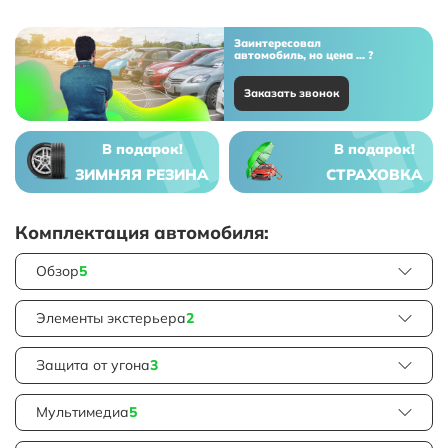
Заинтересовал
автомобиль, но цена ... ?
Заказать звонок
В подарок!
В подарок!
ЗИМНЯЯ РЕЗИНА
СТРАХОВКА
Комплектация автомобиля:
Обзор
5
Элементы экстерьера
2
Защита от угона
3
Мультимедиа
5