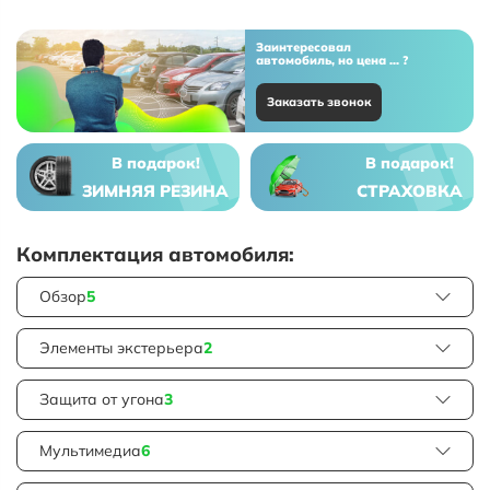
Заинтересовал
автомобиль, но цена ... ?
Заказать звонок
В подарок!
В подарок!
ЗИМНЯЯ РЕЗИНА
СТРАХОВКА
Комплектация автомобиля:
Обзор
5
Элементы экстерьера
2
Защита от угона
3
Мультимедиа
6