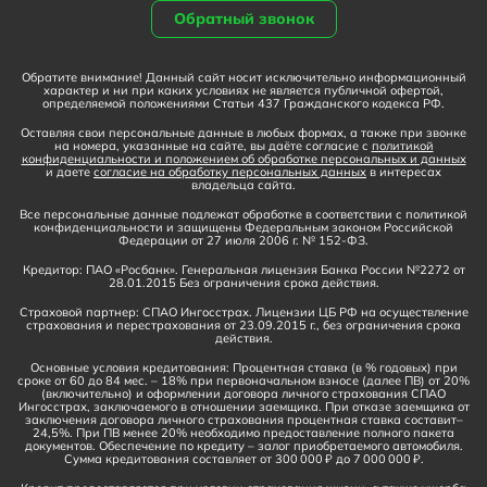
Обратный звонок
Обратите внимание! Данный сайт носит исключительно информационный
характер и ни при каких условиях не является публичной офертой,
определяемой положениями Статьи 437 Гражданского кодекса РФ.
Оставляя свои персональные данные в любых формах, а также при звонке
на номера, указанные на сайте, вы даёте согласие с
политикой
конфиденциальности и положением об обработке персональных и данных
и даете
согласие на обработку персональных данных
в интересах
владельца сайта.
Все персональные данные подлежат обработке в соответствии с политикой
конфиденциальности и защищены Федеральным законом Российской
Федерации от 27 июля 2006 г. № 152-ФЗ.
Кредитор: ПАО «Росбанк». Генеральная лицензия Банка России №2272 от
28.01.2015 Без ограничения срока действия.
Страховой партнер: СПАО Ингосстрах. Лицензии ЦБ РФ на осуществление
страхования и перестрахования от 23.09.2015 г., без ограничения срока
действия.
Основные условия кредитования: Процентная ставка (в % годовых) при
сроке от 60 до 84 мес. – 18% при первоначальном взносе (далее ПВ) от 20%
(включительно) и оформлении договора личного страхования СПАО
Ингосстрах, заключаемого в отношении заемщика. При отказе заемщика от
заключения договора личного страхования процентная ставка составит–
24,5%. При ПВ менее 20% необходимо предоставление полного пакета
документов. Обеспечение по кредиту – залог приобретаемого автомобиля.
Сумма кредитования составляет от 300 000 ₽ до 7 000 000 ₽.