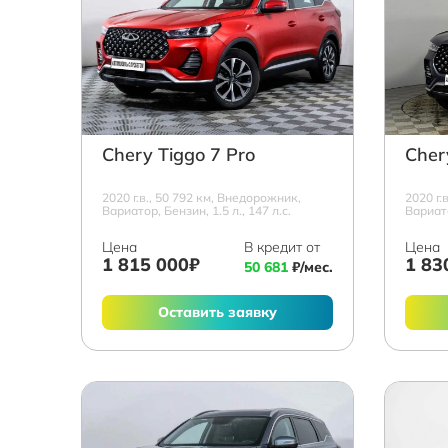
Chery Tiggo 7 Pro
Cher
2020 г.в., 50 792 км, Внедорожник,
2020 г.
Вариатор, Бензин, 1.5 л., 147 л.с.
Вариато
Цена
В кредит от
Цена
1 815 000₽
1 83
50 681
₽/мес.
Оставить заявку