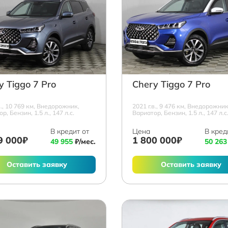
y Tiggo 7 Pro
Chery Tiggo 7 Pro
в., 10 769 км, Внедорожник,
2021 г.в., 9 476 км, Внедорожник
р, Бензин, 1.5 л., 147 л.с.
Вариатор, Бензин, 1.5 л., 147 л.с
В кредит от
Цена
В кред
9 000₽
1 800 000₽
49 955
₽/мес.
50 263
Оставить заявку
Оставить заявку