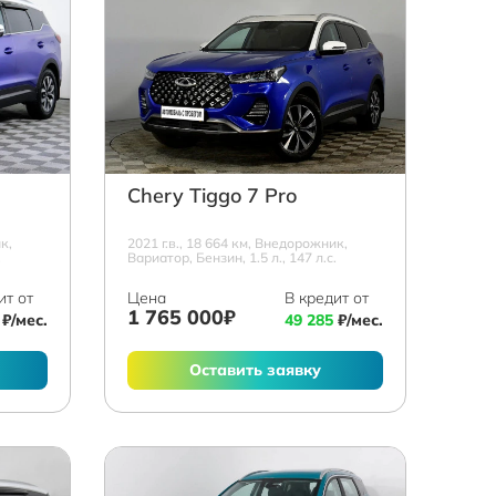
Chery Tiggo 7 Pro
к,
2021 г.в., 18 664 км, Внедорожник,
.
Вариатор, Бензин, 1.5 л., 147 л.с.
ит от
Цена
В кредит от
1 765 000₽
₽/мес.
49 285
₽/мес.
Оставить заявку