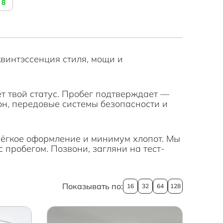
8
квинтэссенция стиля, мощи и
т твой статус. Пробег подтверждает —
он, передовые системы безопасности и
Лёгкое оформление и минимум хлопот. Мы
с пробегом. Позвони, загляни на тест-
Показывать по:
16
32
64
128