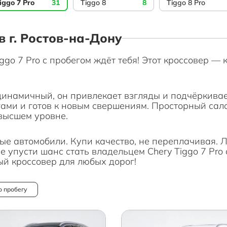
iggo 7 Pro
31
Tiggo 8
8
Tiggo 8 Pro
 в г. Ростов-на-Дону
ggo 7 Pro с пробегом ждёт тебя! Этот кроссовер — 
 динамичный, он привлекает взгляды и подчёркивае
ами и готов к новым свершениям. Просторный сал
высшем уровне.
е автомобили. Купи качество, не переплачивая. 
 упусти шанс стать владельцем Chery Tiggo 7 Pro 
ый кроссовер для любых дорог!
о пробегу