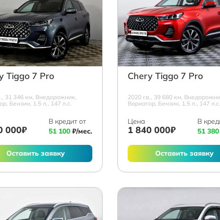
y Tiggo 7 Pro
Chery Tiggo 7 Pro
в., 31 346 км, Внедорожник,
2020 г.в., 39 680 км, Внедорожни
р, Бензин, 1.5 л., 147 л.с.
Вариатор, Бензин, 1.5 л., 147 л.с
В кредит от
Цена
В кред
0 000₽
1 840 000₽
51 100
₽/мес.
51 380
Оставить заявку
Оставить заявку