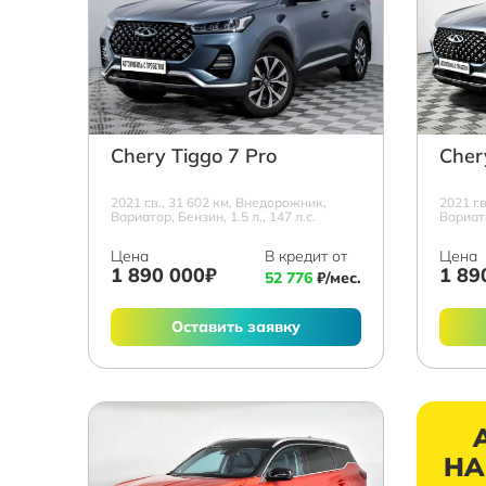
Chery Tiggo 7 Pro
Cher
2021 г.в., 31 602 км, Внедорожник,
2021 г.
Вариатор, Бензин, 1.5 л., 147 л.с.
Вариато
Цена
В кредит от
Цена
1 890 000₽
1 89
52 776
₽/мес.
Оставить заявку
НА