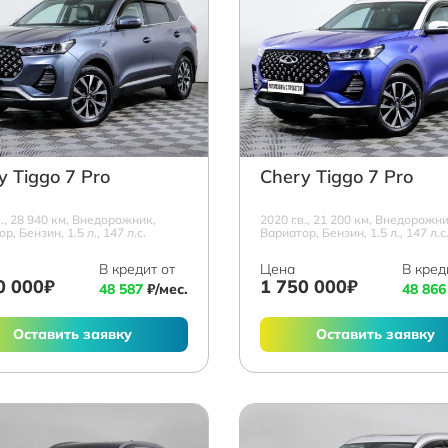
y Tiggo 7 Pro
Chery Tiggo 7 Pro
в., 28 940 км, Внедорожник,
2020 г.в., 21 200 км, Внедорожни
р, Бензин, 1.5 л., 147 л.с.
Вариатор, Бензин, 1.5 л., 147 л.с
В кредит от
Цена
В кред
0 000₽
1 750 000₽
48 587
₽/мес.
48 866
Оставить заявку
Оставить заявку