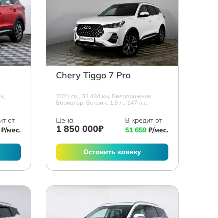
Chery Tiggo 7 Pro
к,
2021 г.в., 33 484 км, Внедорожник,
.
Вариатор, Бензин, 1.5 л., 147 л.с.
ит от
Цена
В кредит от
1 850 000₽
₽/мес.
51 659
₽/мес.
Оставить заявку