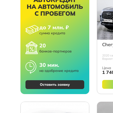
НА АВТОМОБИЛЬ
С ПРОБЕГОМ
до 7 млн. ₽
сумма кредита
Cher
20
банков-партнеров
2020 г.
Вариато
30 мин.
Цена
на одобрение кредита
1 74
Оставить заявку