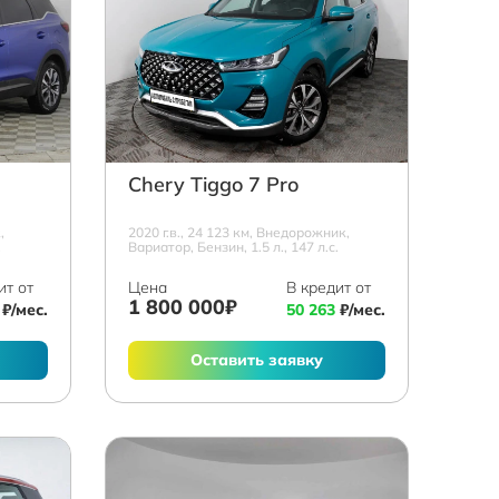
Chery Tiggo 7 Pro
,
2020 г.в., 24 123 км, Внедорожник,
.
Вариатор, Бензин, 1.5 л., 147 л.с.
ит от
Цена
В кредит от
1 800 000₽
₽/мес.
50 263
₽/мес.
Оставить заявку