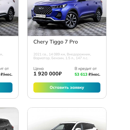
Chery Tiggo 7 Pro
к,
2021 г.в., 14 089 км, Внедорожник,
.
Вариатор, Бензин, 1.5 л., 147 л.с.
ит от
Цена
В кредит от
1 920 000₽
₽/мес.
53 613
₽/мес.
Оставить заявку