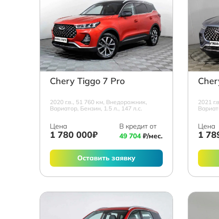
Chery Tiggo 7 Pro
Cher
2020 г.в., 51 760 км, Внедорожник,
2021 г.
Вариатор, Бензин, 1.5 л., 147 л.с.
Вариато
Цена
В кредит от
Цена
1 780 000₽
1 78
49 704
₽/мес.
Оставить заявку