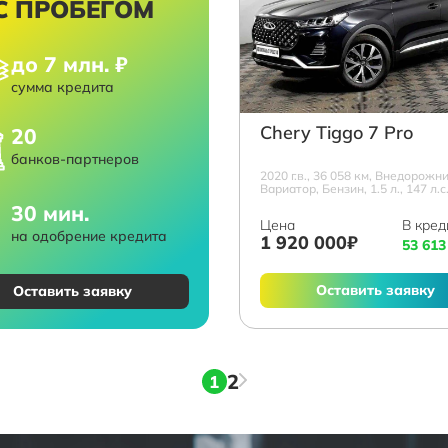
С ПРОБЕГОМ
до 7 млн. ₽
сумма кредита
Chery Tiggo 7 Pro
20
банков-партнеров
2020 г.в., 36 058 км, Внедорожни
Вариатор, Бензин, 1.5 л., 147 л.с
30 мин.
Цена
В кред
на одобрение кредита
1 920 000₽
53 613
Оставить заявку
Оставить заявку
2
1