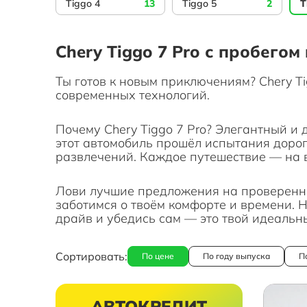
Tiggo 4
13
Tiggo 5
2
T
Chery Tiggo 7 Pro с пробегом
Ты готов к новым приключениям? Chery Ti
современных технологий.
Почему Chery Tiggo 7 Pro? Элегантный и
этот автомобиль прошёл испытания дорог
развлечений. Каждое путешествие — на 
Лови лучшие предложения на проверенны
заботимся о твоём комфорте и времени. Не
драйв и убедись сам — это твой идеальн
Сортировать:
По цене
По году выпуска
П
АВТОКРЕДИТ