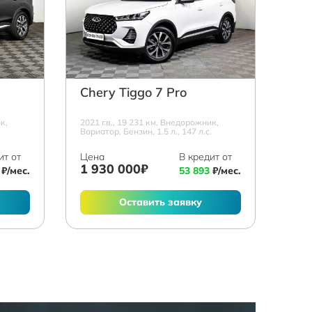
Chery Tiggo 7 Pro
к,
2021 г.в., 19 231 км, Внедорожник,
.
Вариатор, Бензин, 1.5 л., 147 л.с.
ит от
Цена
В кредит от
1 930 000₽
₽/мес.
53 893
₽/мес.
Оставить заявку