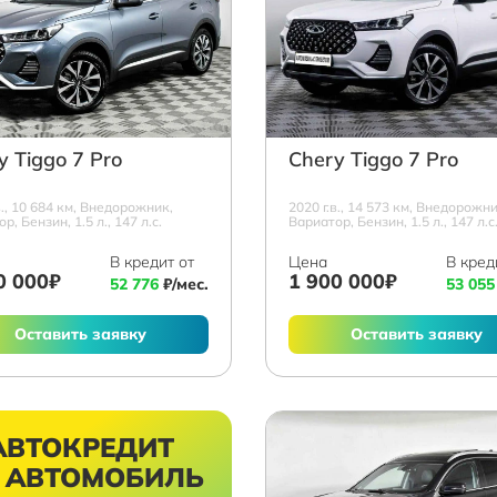
y Tiggo 7 Pro
Chery Tiggo 7 Pro
в., 10 684 км, Внедорожник,
2020 г.в., 14 573 км, Внедорожни
р, Бензин, 1.5 л., 147 л.с.
Вариатор, Бензин, 1.5 л., 147 л.с
В кредит от
Цена
В кред
0 000₽
1 900 000₽
52 776
₽/мес.
53 055
Оставить заявку
Оставить заявку
АВТОКРЕДИТ
 АВТОМОБИЛЬ