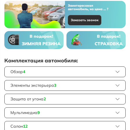
Заинтересовал
автомобиль, но цена ... ?
Заказать звонок
В подарок!
В подарок!
ЗИМНЯЯ РЕЗИНА
СТРАХОВКА
Комплектация автомобиля:
Обзор
4
Элементы экстерьера
3
Защита от угона
2
Мультимедиа
9
Салон
12