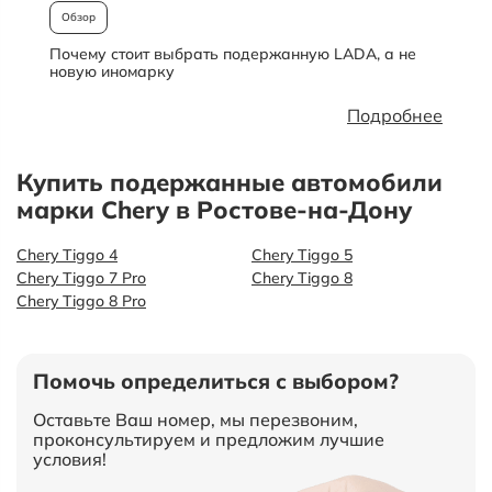
Обзор
Почему стоит выбрать подержанную LADA, а не
О
новую иномарку
Подробнее
Купить подержанные автомобили
марки Chery в Ростове-на-Дону
Chery Tiggo 4
Chery Tiggo 5
Chery Tiggo 7 Pro
Chery Tiggo 8
Chery Tiggo 8 Pro
Помочь определиться с выбором?
Оставьте Ваш номер, мы перезвоним,
проконсультируем и предложим лучшие
условия!