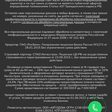
Обратите внимание! Данный сайт носит исключительно информационный
характер и ни при каких условиях не является публичной офертой,
определяемой положениями Статьи 437 Гражданского кодекса РФ.
Оставляя свои персональные данные в любых формах, а также при звонке
на номера, указанные на сайте, вы даёте согласие с
политикой
конфиденциальности и положением об обработке персональных и данных
и даете
согласие на обработку персональных данных
в интересах
владельца сайта.
Все персональные данные подлежат обработке в соответствии с политикой
конфиденциальности и защищены Федеральным законом Российской
Федерации от 27 июля 2006 г. № 152-ФЗ.
Кредитор: ПАО «Росбанк». Генеральная лицензия Банка России №2272 от
28.01.2015 Без ограничения срока действия.
Страховой партнер: СПАО Ингосстрах. Лицензии ЦБ РФ на осуществление
страхования и перестрахования от 23.09.2015 г., без ограничения срока
действия.
Основные условия кредитования: Процентная ставка (в % годовых) при
сроке от 60 до 84 мес. – 18% при первоначальном взносе (далее ПВ) от 20%
(включительно) и оформлении договора личного страхования СПАО
Ингосстрах, заключаемого в отношении заемщика. При отказе заемщика от
заключения договора личного страхования процентная ставка составит–
24,5%. При ПВ менее 20% необходимо предоставление полного пакета
документов. Обеспечение по кредиту – залог приобретаемого автомобиля.
Сумма кредитования составляет от 300 000 ₽ до 7 000 000 ₽.
Кредит предоставляется при условии страхования жизни, а также ущерба
от угона. Условия кредита действительны на 01.06.2022 и могут быть
изменены Банком.
Реквизиты организации: ООО «АВТОДОМ» ОГРН 1236100016910, ИНН
6166128253, КПП 616601001