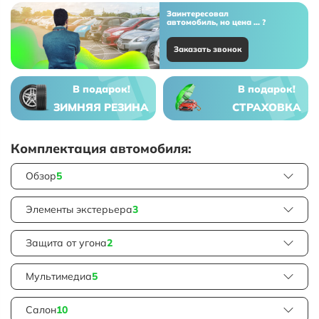
Заинтересовал
автомобиль, но цена ... ?
Заказать звонок
В подарок!
В подарок!
ЗИМНЯЯ РЕЗИНА
СТРАХОВКА
Комплектация автомобиля:
Обзор
5
Элементы экстерьера
3
Защита от угона
2
Мультимедиа
5
Салон
10