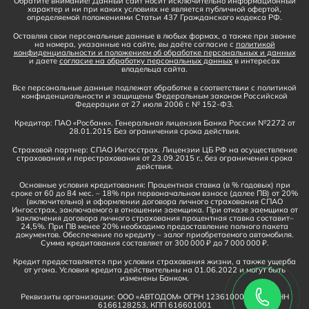
Обратите внимание! Данный сайт носит исключительно информационный
характер и ни при каких условиях не является публичной офертой,
определяемой положениями Статьи 437 Гражданского кодекса РФ.
Оставляя свои персональные данные в любых формах, а также при звонке
на номера, указанные на сайте, вы даёте согласие с
политикой
конфиденциальности и положением об обработке персональных и данных
и даете
согласие на обработку персональных данных
в интересах
владельца сайта.
Все персональные данные подлежат обработке в соответствии с политикой
конфиденциальности и защищены Федеральным законом Российской
Федерации от 27 июля 2006 г. № 152-ФЗ.
Кредитор: ПАО «Росбанк». Генеральная лицензия Банка России №2272 от
28.01.2015 Без ограничения срока действия.
Страховой партнер: СПАО Ингосстрах. Лицензии ЦБ РФ на осуществление
страхования и перестрахования от 23.09.2015 г., без ограничения срока
действия.
Основные условия кредитования: Процентная ставка (в % годовых) при
сроке от 60 до 84 мес. – 18% при первоначальном взносе (далее ПВ) от 20%
(включительно) и оформлении договора личного страхования СПАО
Ингосстрах, заключаемого в отношении заемщика. При отказе заемщика от
заключения договора личного страхования процентная ставка составит–
24,5%. При ПВ менее 20% необходимо предоставление полного пакета
документов. Обеспечение по кредиту – залог приобретаемого автомобиля.
Сумма кредитования составляет от 300 000 ₽ до 7 000 000 ₽.
Кредит предоставляется при условии страхования жизни, а также ущерба
от угона. Условия кредита действительны на 01.06.2022 и могут быть
изменены Банком.
Реквизиты организации: ООО «АВТОДОМ» ОГРН 1236100016910, ИНН
6166128253, КПП 616601001