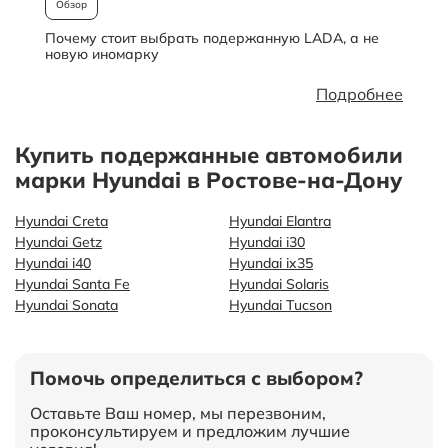
Обзор
Почему стоит выбрать подержанную LADA, а не
О
новую иномарку
Подробнее
Купить подержанные автомобили
марки Hyundai в Ростове-на-Дону
Hyundai Creta
Hyundai Elantra
Hyundai Getz
Hyundai i30
Hyundai i40
Hyundai ix35
Hyundai Santa Fe
Hyundai Solaris
Hyundai Sonata
Hyundai Tucson
Помочь определиться с выбором?
Оставьте Ваш номер, мы перезвоним,
проконсультируем и предложим лучшие