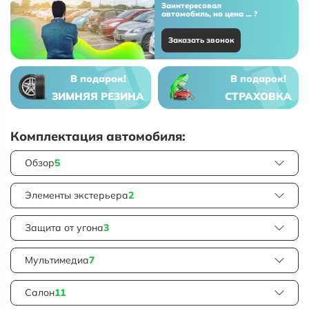
Заинтересовал
автомобиль, но цена ... ?
Заказать звонок
В подарок!
В подарок!
ЗИМНЯЯ РЕЗИНА
СТРАХОВКА
Комплектация автомобиля:
Обзор
5
Элементы экстерьера
2
Защита от угона
3
Мультимедиа
7
Салон
11