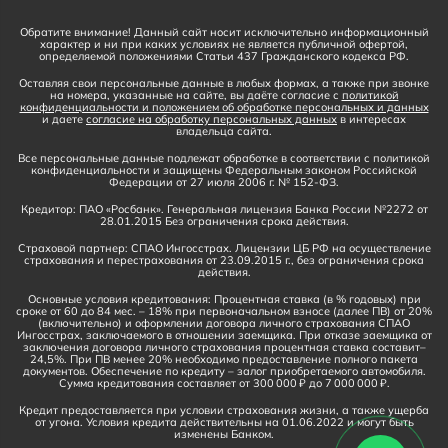
Обратите внимание! Данный сайт носит исключительно информационный
характер и ни при каких условиях не является публичной офертой,
определяемой положениями Статьи 437 Гражданского кодекса РФ.
Оставляя свои персональные данные в любых формах, а также при звонке
на номера, указанные на сайте, вы даёте согласие с
политикой
конфиденциальности и положением об обработке персональных и данных
и даете
согласие на обработку персональных данных
в интересах
владельца сайта.
Все персональные данные подлежат обработке в соответствии с политикой
конфиденциальности и защищены Федеральным законом Российской
Федерации от 27 июля 2006 г. № 152-ФЗ.
Кредитор: ПАО «Росбанк». Генеральная лицензия Банка России №2272 от
28.01.2015 Без ограничения срока действия.
Страховой партнер: СПАО Ингосстрах. Лицензии ЦБ РФ на осуществление
страхования и перестрахования от 23.09.2015 г., без ограничения срока
действия.
Основные условия кредитования: Процентная ставка (в % годовых) при
сроке от 60 до 84 мес. – 18% при первоначальном взносе (далее ПВ) от 20%
(включительно) и оформлении договора личного страхования СПАО
Ингосстрах, заключаемого в отношении заемщика. При отказе заемщика от
заключения договора личного страхования процентная ставка составит–
24,5%. При ПВ менее 20% необходимо предоставление полного пакета
документов. Обеспечение по кредиту – залог приобретаемого автомобиля.
Сумма кредитования составляет от 300 000 ₽ до 7 000 000 ₽.
Кредит предоставляется при условии страхования жизни, а также ущерба
от угона. Условия кредита действительны на 01.06.2022 и могут быть
изменены Банком.