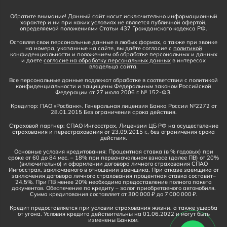
Обратите внимание! Данный сайт носит исключительно информационный
характер и ни при каких условиях не является публичной офертой,
определяемой положениями Статьи 437 Гражданского кодекса РФ.
Оставляя свои персональные данные в любых формах, а также при звонке
на номера, указанные на сайте, вы даёте согласие с
политикой
конфиденциальности и положением об обработке персональных и данных
и даете
согласие на обработку персональных данных
в интересах
владельца сайта.
Все персональные данные подлежат обработке в соответствии с политикой
конфиденциальности и защищены Федеральным законом Российской
Федерации от 27 июля 2006 г. № 152-ФЗ.
Кредитор: ПАО «Росбанк». Генеральная лицензия Банка России №2272 от
28.01.2015 Без ограничения срока действия.
Страховой партнер: СПАО Ингосстрах. Лицензии ЦБ РФ на осуществление
страхования и перестрахования от 23.09.2015 г., без ограничения срока
действия.
Основные условия кредитования: Процентная ставка (в % годовых) при
сроке от 60 до 84 мес. – 18% при первоначальном взносе (далее ПВ) от 20%
(включительно) и оформлении договора личного страхования СПАО
Ингосстрах, заключаемого в отношении заемщика. При отказе заемщика от
заключения договора личного страхования процентная ставка составит–
24,5%. При ПВ менее 20% необходимо предоставление полного пакета
документов. Обеспечение по кредиту – залог приобретаемого автомобиля.
Сумма кредитования составляет от 300 000 ₽ до 7 000 000 ₽.
Кредит предоставляется при условии страхования жизни, а также ущерба
от угона. Условия кредита действительны на 01.06.2022 и могут быть
изменены Банком.