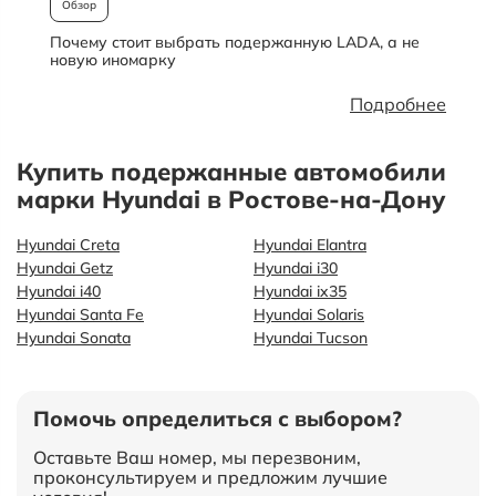
Обзор
Почему стоит выбрать подержанную LADA, а не
О
новую иномарку
Подробнее
Купить подержанные автомобили
марки Hyundai в Ростове-на-Дону
Hyundai Creta
Hyundai Elantra
Hyundai Getz
Hyundai i30
Hyundai i40
Hyundai ix35
Hyundai Santa Fe
Hyundai Solaris
Hyundai Sonata
Hyundai Tucson
Помочь определиться с выбором?
Оставьте Ваш номер, мы перезвоним,
проконсультируем и предложим лучшие