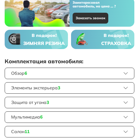
Заинтересовал
автомобиль, но цена ... ?
Заказать звонок
В подарок!
В подарок!
ЗИМНЯЯ РЕЗИНА
СТРАХОВКА
Комплектация автомобиля:
Обзор
6
Элементы экстерьера
3
Защита от угона
3
Мультимедиа
6
Салон
11