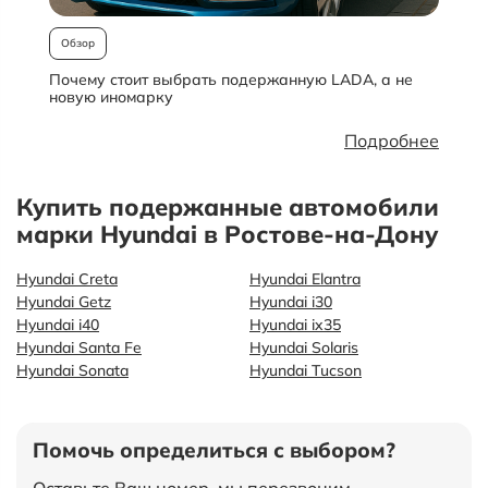
Обзор
Почему стоит выбрать подержанную LADA, а не
О
новую иномарку
Подробнее
Купить подержанные автомобили
марки Hyundai в Ростове-на-Дону
Hyundai Creta
Hyundai Elantra
Hyundai Getz
Hyundai i30
Hyundai i40
Hyundai ix35
Hyundai Santa Fe
Hyundai Solaris
Hyundai Sonata
Hyundai Tucson
Помочь определиться с выбором?
Оставьте Ваш номер, мы перезвоним,