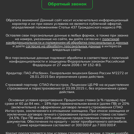
Обратный звонок
Обратите внимание! Данный сайт носит исключительно информационный
характер и ни при каких условиях не является публичной офертой,
определяемой положениями Статьи 437 Гражданского кодекса РФ.
Оставляя свои персональные данные в любых формах, а также при звонке
на номера, указанные на сайте, вы даёте согласие с
политикой
конфиденциальности и положением об обработке персональных и данных
и даете
согласие на обработку персональных данных
в интересах
владельца сайта.
Все персональные данные подлежат обработке в соответствии с политикой
конфиденциальности и защищены Федеральным законом Российской
Федерации от 27 июля 2006 г. № 152-ФЗ.
Кредитор: ПАО «Росбанк». Генеральная лицензия Банка России №2272 от
28.01.2015 Без ограничения срока действия.
Страховой партнер: СПАО Ингосстрах. Лицензии ЦБ РФ на осуществление
страхования и перестрахования от 23.09.2015 г., без ограничения срока
действия.
Основные условия кредитования: Процентная ставка (в % годовых) при
сроке от 60 до 84 мес. – 18% при первоначальном взносе (далее ПВ) от 20%
(включительно) и оформлении договора личного страхования СПАО
Ингосстрах, заключаемого в отношении заемщика. При отказе заемщика от
заключения договора личного страхования процентная ставка составит–
24,5%. При ПВ менее 20% необходимо предоставление полного пакета
документов. Обеспечение по кредиту – залог приобретаемого автомобиля.
Сумма кредитования составляет от 300 000 ₽ до 7 000 000 ₽.
Кредит предоставляется при условии страхования жизни, а также ущерба