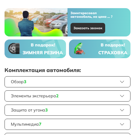
Заинтересовал
автомобиль, но цена ... ?
Заказать звонок
В подарок!
В подарок!
ЗИМНЯЯ РЕЗИНА
СТРАХОВКА
Комплектация автомобиля:
Обзор
3
Элементы экстерьера
2
Защита от угона
3
Мультимедиа
7