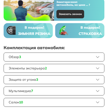
Заинтересовал
автомобиль, но цена ... ?
Заказать звонок
В подарок!
В подарок!
ЗИМНЯЯ РЕЗИНА
СТРАХОВКА
Комплектация автомобиля:
Обзор
3
Элементы экстерьера
2
Защита от угона
3
Мультимедиа
7
Салон
10