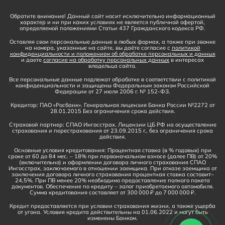
Обратите внимание! Данный сайт носит исключительно информационный
характер и ни при каких условиях не является публичной офертой,
определяемой положениями Статьи 437 Гражданского кодекса РФ.
Оставляя свои персональные данные в любых формах, а также при звонке
на номера, указанные на сайте, вы даёте согласие с
политикой
конфиденциальности и положением об обработке персональных и данных
и даете
согласие на обработку персональных данных
в интересах
владельца сайта.
Все персональные данные подлежат обработке в соответствии с политикой
конфиденциальности и защищены Федеральным законом Российской
Федерации от 27 июля 2006 г. № 152-ФЗ.
Кредитор: ПАО «Росбанк». Генеральная лицензия Банка России №2272 от
28.01.2015 Без ограничения срока действия.
Страховой партнер: СПАО Ингосстрах. Лицензии ЦБ РФ на осуществление
страхования и перестрахования от 23.09.2015 г., без ограничения срока
действия.
Основные условия кредитования: Процентная ставка (в % годовых) при
сроке от 60 до 84 мес. – 18% при первоначальном взносе (далее ПВ) от 20%
(включительно) и оформлении договора личного страхования СПАО
Ингосстрах, заключаемого в отношении заемщика. При отказе заемщика от
заключения договора личного страхования процентная ставка составит–
24,5%. При ПВ менее 20% необходимо предоставление полного пакета
документов. Обеспечение по кредиту – залог приобретаемого автомобиля.
Сумма кредитования составляет от 300 000 ₽ до 7 000 000 ₽.
Кредит предоставляется при условии страхования жизни, а также ущерба
от угона. Условия кредита действительны на 01.06.2022 и могут быть
изменены Банком.