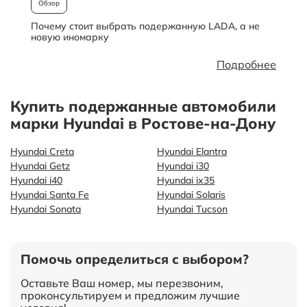
Обзор
Почему стоит выбрать подержанную LADA, а не
О
новую иномарку
Подробнее
Купить подержанные автомобили
марки Hyundai в Ростове-на-Дону
Hyundai Creta
Hyundai Elantra
Hyundai Getz
Hyundai i30
Hyundai i40
Hyundai ix35
Hyundai Santa Fe
Hyundai Solaris
Hyundai Sonata
Hyundai Tucson
Помочь определиться с выбором?
Оставьте Ваш номер, мы перезвоним,
проконсультируем и предложим лучшие