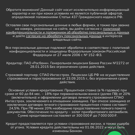
Обратите внимание! Данный сайт носит исключительно информационный
характер и ни при каких условиях не является публичной офертой,
определяемой положениями Статьи 437 Гражданского кодекса РФ.
Оставляя свои персональные данные в любых формах, а также при звонке
на номера, указанные на сайте, вы даёте согласие с
политикой
конфиденциальности и положением об обработке персональных и данных
и даете
согласие на обработку персональных данных
в интересах
владельца сайта.
Все персональные данные подлежат обработке в соответствии с политикой
конфиденциальности и защищены Федеральным законом Российской
Федерации от 27 июля 2006 г. № 152-ФЗ.
Кредитор: ПАО «Росбанк». Генеральная лицензия Банка России №2272 от
28.01.2015 Без ограничения срока действия.
Страховой партнер: СПАО Ингосстрах. Лицензии ЦБ РФ на осуществление
страхования и перестрахования от 23.09.2015 г., без ограничения срока
действия.
Основные условия кредитования: Процентная ставка (в % годовых) при
сроке от 60 до 84 мес. – 18% при первоначальном взносе (далее ПВ) от 20%
(включительно) и оформлении договора личного страхования СПАО
Ингосстрах, заключаемого в отношении заемщика. При отказе заемщика от
заключения договора личного страхования процентная ставка составит–
24,5%. При ПВ менее 20% необходимо предоставление полного пакета
документов. Обеспечение по кредиту – залог приобретаемого автомобиля.
Сумма кредитования составляет от 300 000 ₽ до 7 000 000 ₽.
Кредит предоставляется при условии страхования жизни, а также ущерба
от угона. Условия кредита действительны на 01.06.2022 и могут быть
изменены Банком.