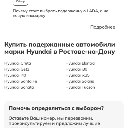
Обзор
Почему стоит выбрать подержанную LADA, а не
О
новую иномарку
Подробнее
Купить подержанные автомобили
марки Hyundai в Ростове-на-Дону
Hyundai Creta
Hyundai Elantra
Hyundai Getz
Hyundai i30
Hyundai i40
Hyundai ix35
Hyundai Santa Fe
Hyundai Solaris
Hyundai Sonata
Hyundai Tucson
Помочь определиться с выбором?
Оставьте Ваш номер, мы перезвоним,
проконсультируем и предложим лучшие