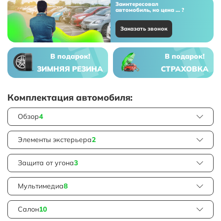
Заинтересовал
автомобиль, но цена ... ?
Заказать звонок
В подарок!
В подарок!
ЗИМНЯЯ РЕЗИНА
СТРАХОВКА
Комплектация автомобиля:
Обзор
4
Элементы экстерьера
2
Защита от угона
3
Мультимедиа
8
Салон
10