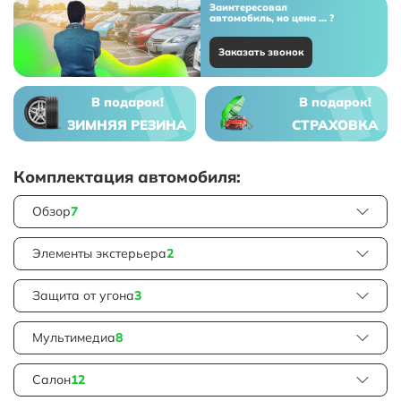
Заинтересовал
автомобиль, но цена ... ?
Заказать звонок
В подарок!
В подарок!
ЗИМНЯЯ РЕЗИНА
СТРАХОВКА
Комплектация автомобиля:
Обзор
7
Элементы экстерьера
2
Защита от угона
3
Мультимедиа
8
Салон
12