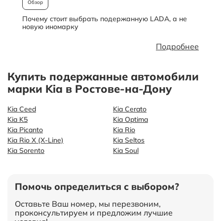
Обзор
Почему стоит выбрать подержанную LADA, а не
О
новую иномарку
Подробнее
Купить подержанные автомобили
марки Kia в Ростове-на-Дону
Kia Ceed
Kia Cerato
Kia K5
Kia Optima
Kia Picanto
Kia Rio
Kia Rio X (X-Line)
Kia Seltos
Kia Sorento
Kia Soul
Помочь определиться с выбором?
Оставьте Ваш номер, мы перезвоним,
проконсультируем и предложим лучшие