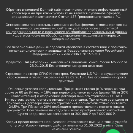
Обратите внимание! Данный сайт носит исключительно информационный
характер и ни при каких условиях не является публичной офертой,
определяемой положениями Статьи 437 Гражданского кодекса РФ.
Оставляя свои персональные данные в любых формах, а также при звонке
на номера, указанные на сайте, вы даёте согласие с
политикой
конфиденциальности и положением об обработке персональных и данных
и даете
согласие на обработку персональных данных
в интересах
владельца сайта.
Все персональные данные подлежат обработке в соответствии с политикой
конфиденциальности и защищены Федеральным законом Российской
Федерации от 27 июля 2006 г. № 152-ФЗ.
Кредитор: ПАО «Росбанк». Генеральная лицензия Банка России №2272 от
28.01.2015 Без ограничения срока действия.
Страховой партнер: СПАО Ингосстрах. Лицензии ЦБ РФ на осуществление
страхования и перестрахования от 23.09.2015 г., без ограничения срока
действия.
Основные условия кредитования: Процентная ставка (в % годовых) при
сроке от 60 до 84 мес. – 18% при первоначальном взносе (далее ПВ) от 20%
(включительно) и оформлении договора личного страхования СПАО
Ингосстрах, заключаемого в отношении заемщика. При отказе заемщика от
заключения договора личного страхования процентная ставка составит–
24,5%. При ПВ менее 20% необходимо предоставление полного пакета
документов. Обеспечение по кредиту – залог приобретаемого автомобиля.
Сумма кредитования составляет от 300 000 ₽ до 7 000 000 ₽.
Кредит предоставляется при условии страхования жизни, а также ущерба
от угона. Условия кредита действительны на 01.06.2022 и могут быть
изменены Банком.