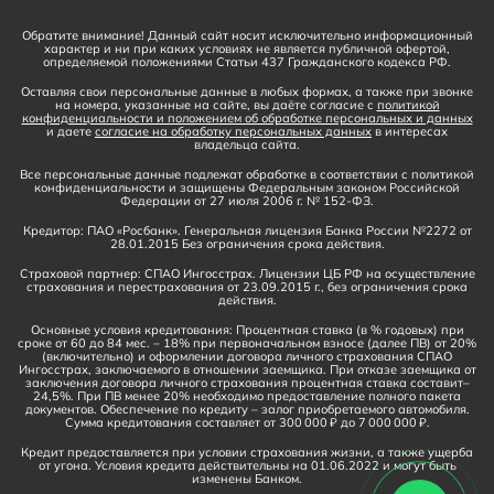
Обратите внимание! Данный сайт носит исключительно информационный
характер и ни при каких условиях не является публичной офертой,
определяемой положениями Статьи 437 Гражданского кодекса РФ.
Оставляя свои персональные данные в любых формах, а также при звонке
на номера, указанные на сайте, вы даёте согласие с
политикой
конфиденциальности и положением об обработке персональных и данных
и даете
согласие на обработку персональных данных
в интересах
владельца сайта.
Все персональные данные подлежат обработке в соответствии с политикой
конфиденциальности и защищены Федеральным законом Российской
Федерации от 27 июля 2006 г. № 152-ФЗ.
Кредитор: ПАО «Росбанк». Генеральная лицензия Банка России №2272 от
28.01.2015 Без ограничения срока действия.
Страховой партнер: СПАО Ингосстрах. Лицензии ЦБ РФ на осуществление
страхования и перестрахования от 23.09.2015 г., без ограничения срока
действия.
Основные условия кредитования: Процентная ставка (в % годовых) при
сроке от 60 до 84 мес. – 18% при первоначальном взносе (далее ПВ) от 20%
(включительно) и оформлении договора личного страхования СПАО
Ингосстрах, заключаемого в отношении заемщика. При отказе заемщика от
заключения договора личного страхования процентная ставка составит–
24,5%. При ПВ менее 20% необходимо предоставление полного пакета
документов. Обеспечение по кредиту – залог приобретаемого автомобиля.
Сумма кредитования составляет от 300 000 ₽ до 7 000 000 ₽.
Кредит предоставляется при условии страхования жизни, а также ущерба
от угона. Условия кредита действительны на 01.06.2022 и могут быть
изменены Банком.