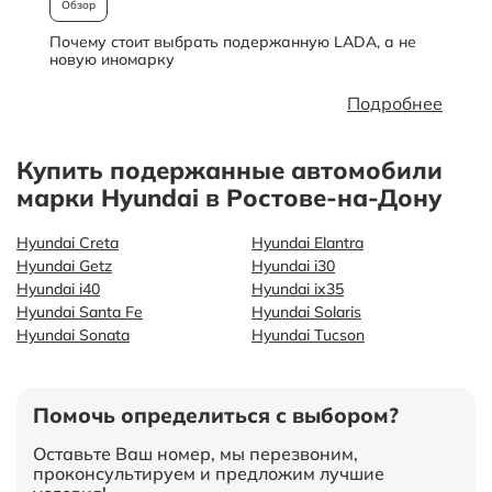
Обзор
Почему стоит выбрать подержанную LADA, а не
О
новую иномарку
Подробнее
Купить подержанные автомобили
марки Hyundai в Ростове-на-Дону
Hyundai Creta
Hyundai Elantra
Hyundai Getz
Hyundai i30
Hyundai i40
Hyundai ix35
Hyundai Santa Fe
Hyundai Solaris
Hyundai Sonata
Hyundai Tucson
Помочь определиться с выбором?
Оставьте Ваш номер, мы перезвоним,
проконсультируем и предложим лучшие