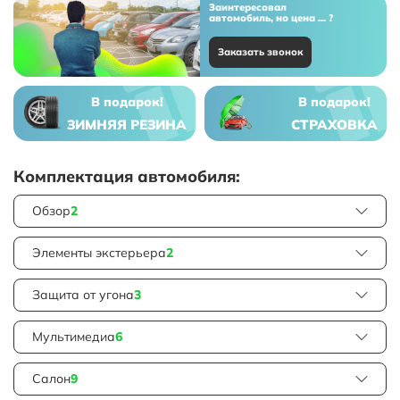
Заинтересовал
автомобиль, но цена ... ?
Заказать звонок
В подарок!
В подарок!
ЗИМНЯЯ РЕЗИНА
СТРАХОВКА
Комплектация автомобиля:
Обзор
2
Элементы экстерьера
2
Защита от угона
3
Мультимедиа
6
Салон
9