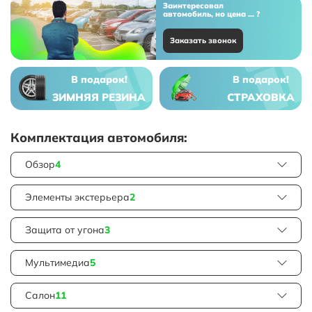
Заинтересовал
автомобиль, но цена ... ?
Заказать звонок
В подарок!
В подарок!
ЗИМНЯЯ РЕЗИНА
СТРАХОВКА
Комплектация автомобиля:
Обзор
4
Элементы экстерьера
2
Защита от угона
3
Мультимедиа
5
Салон
11