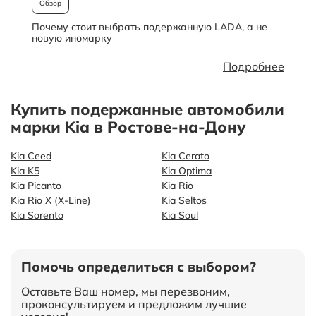
Обзор
Почему стоит выбрать подержанную LADA, а не
О
новую иномарку
Подробнее
Купить подержанные автомобили
марки Kia в Ростове-на-Дону
Kia Ceed
Kia Cerato
Kia K5
Kia Optima
Kia Picanto
Kia Rio
Kia Rio X (X-Line)
Kia Seltos
Kia Sorento
Kia Soul
Помочь определиться с выбором?
Оставьте Ваш номер, мы перезвоним,
проконсультируем и предложим лучшие