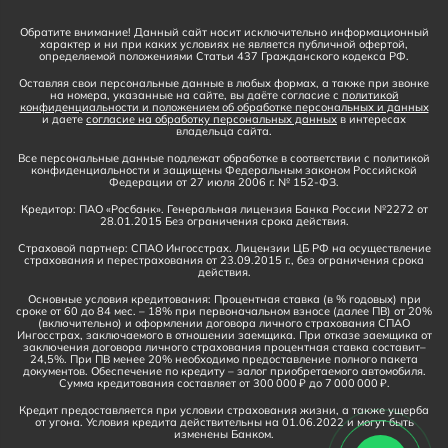
Обратите внимание! Данный сайт носит исключительно информационный
характер и ни при каких условиях не является публичной офертой,
определяемой положениями Статьи 437 Гражданского кодекса РФ.
Оставляя свои персональные данные в любых формах, а также при звонке
на номера, указанные на сайте, вы даёте согласие с
политикой
конфиденциальности и положением об обработке персональных и данных
и даете
согласие на обработку персональных данных
в интересах
владельца сайта.
Все персональные данные подлежат обработке в соответствии с политикой
конфиденциальности и защищены Федеральным законом Российской
Федерации от 27 июля 2006 г. № 152-ФЗ.
Кредитор: ПАО «Росбанк». Генеральная лицензия Банка России №2272 от
28.01.2015 Без ограничения срока действия.
Страховой партнер: СПАО Ингосстрах. Лицензии ЦБ РФ на осуществление
страхования и перестрахования от 23.09.2015 г., без ограничения срока
действия.
Основные условия кредитования: Процентная ставка (в % годовых) при
сроке от 60 до 84 мес. – 18% при первоначальном взносе (далее ПВ) от 20%
(включительно) и оформлении договора личного страхования СПАО
Ингосстрах, заключаемого в отношении заемщика. При отказе заемщика от
заключения договора личного страхования процентная ставка составит–
24,5%. При ПВ менее 20% необходимо предоставление полного пакета
документов. Обеспечение по кредиту – залог приобретаемого автомобиля.
Сумма кредитования составляет от 300 000 ₽ до 7 000 000 ₽.
Кредит предоставляется при условии страхования жизни, а также ущерба
от угона. Условия кредита действительны на 01.06.2022 и могут быть
изменены Банком.