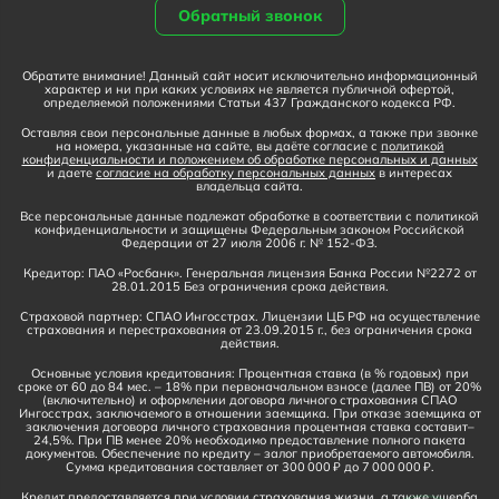
Обратный звонок
Обратите внимание! Данный сайт носит исключительно информационный
характер и ни при каких условиях не является публичной офертой,
определяемой положениями Статьи 437 Гражданского кодекса РФ.
Оставляя свои персональные данные в любых формах, а также при звонке
на номера, указанные на сайте, вы даёте согласие с
политикой
конфиденциальности и положением об обработке персональных и данных
и даете
согласие на обработку персональных данных
в интересах
владельца сайта.
Все персональные данные подлежат обработке в соответствии с политикой
конфиденциальности и защищены Федеральным законом Российской
Федерации от 27 июля 2006 г. № 152-ФЗ.
Кредитор: ПАО «Росбанк». Генеральная лицензия Банка России №2272 от
28.01.2015 Без ограничения срока действия.
Страховой партнер: СПАО Ингосстрах. Лицензии ЦБ РФ на осуществление
страхования и перестрахования от 23.09.2015 г., без ограничения срока
действия.
Основные условия кредитования: Процентная ставка (в % годовых) при
сроке от 60 до 84 мес. – 18% при первоначальном взносе (далее ПВ) от 20%
(включительно) и оформлении договора личного страхования СПАО
Ингосстрах, заключаемого в отношении заемщика. При отказе заемщика от
заключения договора личного страхования процентная ставка составит–
24,5%. При ПВ менее 20% необходимо предоставление полного пакета
документов. Обеспечение по кредиту – залог приобретаемого автомобиля.
Сумма кредитования составляет от 300 000 ₽ до 7 000 000 ₽.
Кредит предоставляется при условии страхования жизни, а также ущерба