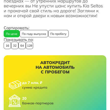
поездках — от утренних маршрутов до
вечерних вы Не упусти шанс купить Kia Seltos
и прокачай свой стиль на дороге! Загляни к
нам и открой двери к новым возможностям!
Сортировать:
По цене
По году выпуска
По пробегу
Показывать по:
16
32
64
128
АВТОКРЕДИТ
НА АВТОМОБИЛЬ
С ПРОБЕГОМ
до 7 млн. ₽
сумма кредита
20
банков-партнеров