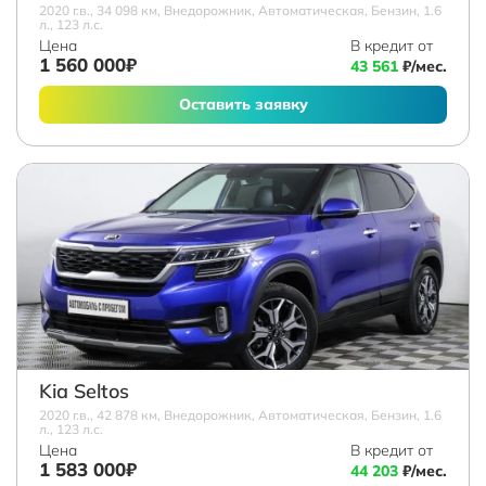
2020 г.в., 34 098 км, Внедорожник, Автоматическая, Бензин, 1.6
л., 123 л.с.
Цена
В кредит от
1 560 000₽
43 561
₽/мес.
Оставить заявку
Kia Seltos
2020 г.в., 42 878 км, Внедорожник, Автоматическая, Бензин, 1.6
л., 123 л.с.
Цена
В кредит от
1 583 000₽
44 203
₽/мес.