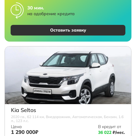
30 мин.
на одобрение кредита
Оставить заявку
Kia Seltos
2020 г.в., 62 114 км, Внедорожник, Автоматическая, Бензин, 1.6
л., 123 л.с.
Цена
В кредит от
1 290 000₽
36 022
₽/мес.