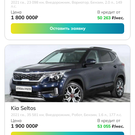
2021 г.в., 23 098 км, Внедорожник, Вариатор, Бензин, 2.0 л., 149
л.с.
Цена
В кредит от
1 800 000₽
50 263
₽/мес.
Оставить заявку
Kia Seltos
2021 г.в., 35 581 км, Внедорожник, Робот, Бензин, 1.6 л., 177 л.с.
Цена
В кредит от
1 900 000₽
53 055
₽/мес.