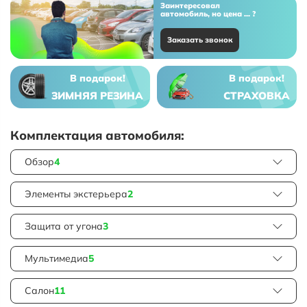
Заинтересовал
автомобиль, но цена ... ?
Заказать звонок
В подарок!
В подарок!
ЗИМНЯЯ РЕЗИНА
СТРАХОВКА
Комплектация автомобиля:
Обзор
4
Элементы экстерьера
2
Защита от угона
3
Мультимедиа
5
Салон
11