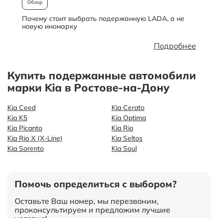
Обзор
Почему стоит выбрать подержанную LADA, а не
О
новую иномарку
Подробнее
Купить подержанные автомобили
марки Kia в Ростове-на-Дону
Kia Ceed
Kia Cerato
Kia K5
Kia Optima
Kia Picanto
Kia Rio
Kia Rio X (X-Line)
Kia Seltos
Kia Sorento
Kia Soul
Помочь определиться с выбором?
Оставьте Ваш номер, мы перезвоним,
проконсультируем и предложим лучшие