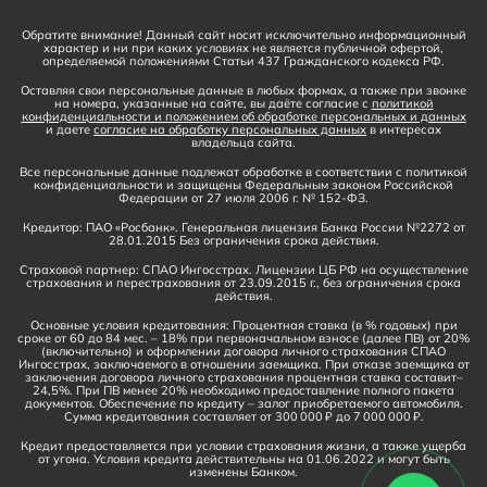
Обратите внимание! Данный сайт носит исключительно информационный
характер и ни при каких условиях не является публичной офертой,
определяемой положениями Статьи 437 Гражданского кодекса РФ.
Оставляя свои персональные данные в любых формах, а также при звонке
на номера, указанные на сайте, вы даёте согласие с
политикой
конфиденциальности и положением об обработке персональных и данных
и даете
согласие на обработку персональных данных
в интересах
владельца сайта.
Все персональные данные подлежат обработке в соответствии с политикой
конфиденциальности и защищены Федеральным законом Российской
Федерации от 27 июля 2006 г. № 152-ФЗ.
Кредитор: ПАО «Росбанк». Генеральная лицензия Банка России №2272 от
28.01.2015 Без ограничения срока действия.
Страховой партнер: СПАО Ингосстрах. Лицензии ЦБ РФ на осуществление
страхования и перестрахования от 23.09.2015 г., без ограничения срока
действия.
Основные условия кредитования: Процентная ставка (в % годовых) при
сроке от 60 до 84 мес. – 18% при первоначальном взносе (далее ПВ) от 20%
(включительно) и оформлении договора личного страхования СПАО
Ингосстрах, заключаемого в отношении заемщика. При отказе заемщика от
заключения договора личного страхования процентная ставка составит–
24,5%. При ПВ менее 20% необходимо предоставление полного пакета
документов. Обеспечение по кредиту – залог приобретаемого автомобиля.
Сумма кредитования составляет от 300 000 ₽ до 7 000 000 ₽.
Кредит предоставляется при условии страхования жизни, а также ущерба
от угона. Условия кредита действительны на 01.06.2022 и могут быть
изменены Банком.