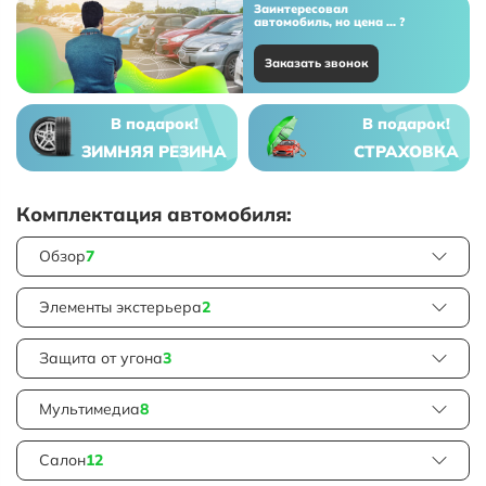
Заинтересовал
автомобиль, но цена ... ?
Заказать звонок
В подарок!
В подарок!
ЗИМНЯЯ РЕЗИНА
СТРАХОВКА
Комплектация автомобиля:
Обзор
7
Элементы экстерьера
2
Защита от угона
3
Мультимедиа
8
Салон
12