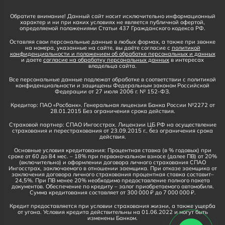
Обратите внимание! Данный сайт носит исключительно информационный
характер и ни при каких условиях не является публичной офертой,
определяемой положениями Статьи 437 Гражданского кодекса РФ.
Оставляя свои персональные данные в любых формах, а также при звонке
на номера, указанные на сайте, вы даёте согласие с
политикой
конфиденциальности и положением об обработке персональных и данных
и даете
согласие на обработку персональных данных
в интересах
владельца сайта.
Все персональные данные подлежат обработке в соответствии с политикой
конфиденциальности и защищены Федеральным законом Российской
Федерации от 27 июля 2006 г. № 152-ФЗ.
Кредитор: ПАО «Росбанк». Генеральная лицензия Банка России №2272 от
28.01.2015 Без ограничения срока действия.
Страховой партнер: СПАО Ингосстрах. Лицензии ЦБ РФ на осуществление
страхования и перестрахования от 23.09.2015 г., без ограничения срока
действия.
Основные условия кредитования: Процентная ставка (в % годовых) при
сроке от 60 до 84 мес. – 18% при первоначальном взносе (далее ПВ) от 20%
(включительно) и оформлении договора личного страхования СПАО
Ингосстрах, заключаемого в отношении заемщика. При отказе заемщика от
заключения договора личного страхования процентная ставка составит–
24,5%. При ПВ менее 20% необходимо предоставление полного пакета
документов. Обеспечение по кредиту – залог приобретаемого автомобиля.
Сумма кредитования составляет от 300 000 ₽ до 7 000 000 ₽.
Кредит предоставляется при условии страхования жизни, а также ущерба
от угона. Условия кредита действительны на 01.06.2022 и могут быть
изменены Банком.