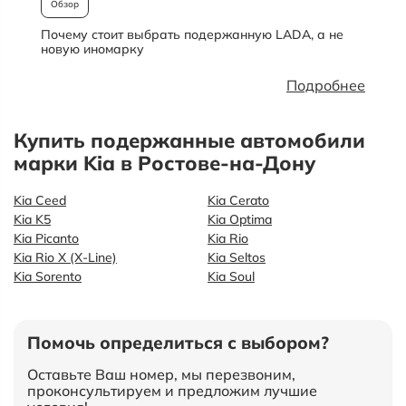
Обзор
Почему стоит выбрать подержанную LADA, а не
О
новую иномарку
Подробнее
Купить подержанные автомобили
марки Kia в Ростове-на-Дону
Kia Ceed
Kia Cerato
Kia K5
Kia Optima
Kia Picanto
Kia Rio
Kia Rio X (X-Line)
Kia Seltos
Kia Sorento
Kia Soul
Помочь определиться с выбором?
Оставьте Ваш номер, мы перезвоним,
проконсультируем и предложим лучшие