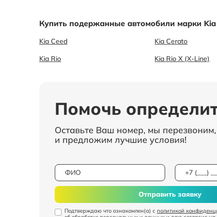
Купить подержанные автомобили марки Kia
Kia Ceed
Kia Cerato
Kia Rio
Kia Rio X (X-Line)
Помочь определит
Оставьте Ваш номер, мы перезвоним
и предложим лучшие условия!
Отправить заявку
Подтверждаю что ознакомлен(а) с
политикой конфиденц
об обработке персональных и данных
и даю
согласие на