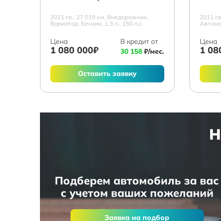
2021 г.в., 27 019 км, Внедорожник,
2011 г.
Вариатор, Бензин, 1.3 л., 150 л.с.
Автомат
Цена
В кредит от
Цена
1 080 000₽
1 08
30 158
₽/мес.
Оставить заявку
Н
Подберем автомобиль за вас
с учетом ваших пожеланий
Заявка на подбор