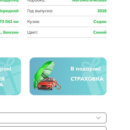
Передний
Год выпуска:
2016
73 041 км
Кузов:
Седан
с., Бензин
Цвет:
Синий
рок!
В подарок!
ЯЯ
СТРАХОВКА
А