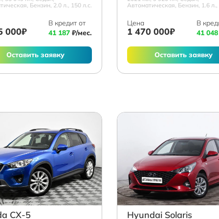
ическая, Бензин, 2.0 л., 150 л.с.
Автоматическая, Бензин, 1.6 л., 
В кредит от
Цена
В кред
5 000₽
1 470 000₽
41 187
₽/мес.
41 048
Оставить заявку
Оставить заявку
a СХ-5
Hyundai Solaris