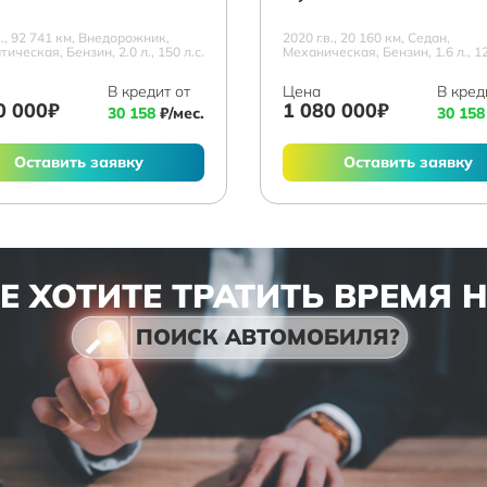
в., 92 741 км, Внедорожник,
2020 г.в., 20 160 км, Седан,
ическая, Бензин, 2.0 л., 150 л.с.
Механическая, Бензин, 1.6 л., 12
В кредит от
Цена
В кред
0 000₽
1 080 000₽
30 158
₽/мес.
30 158
Оставить заявку
Оставить заявку
Е ХОТИТЕ ТРАТИТЬ ВРЕМЯ 
ПОИСК АВТОМОБИЛЯ?