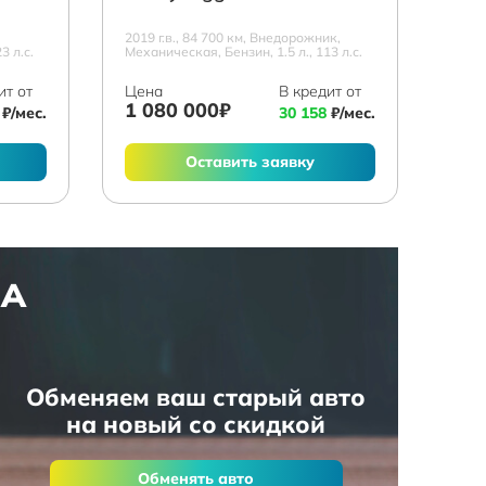
2019 г.в., 84 700 км, Внедорожник,
3 л.с.
Механическая, Бензин, 1.5 л., 113 л.с.
ит от
Цена
В кредит от
1 080 000₽
₽/мес.
30 158
₽/мес.
Оставить заявку
НА
Обменяем ваш старый авто
на новый со скидкой
Обменять авто