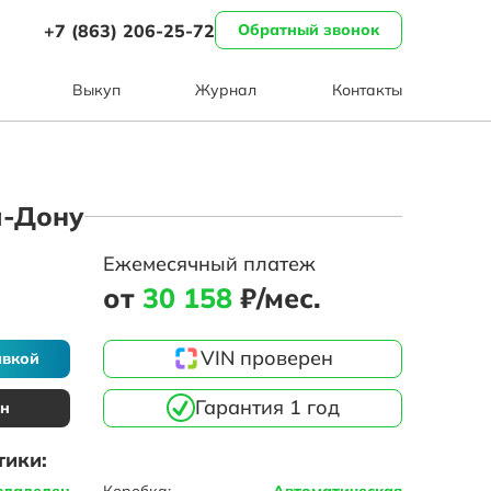
+7 (863) 206-25-72
Обратный звонок
Выкуп
Журнал
Контакты
на-Дону
Ежемесячный платеж
от
30 158
₽/мес.
VIN проверен
авкой
Гарантия 1 год
ин
тики:
владелец
Коробка:
Автоматическая