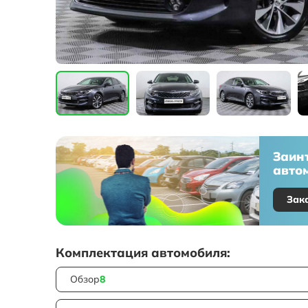
Заин
автом
Зак
Комплектация автомобиля:
Обзор
8