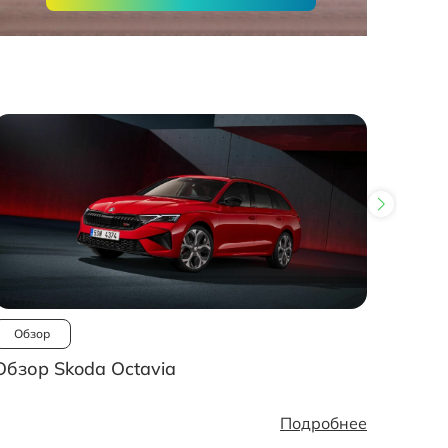
Обзор
Ново
Обзор Skoda Octavia
Рынок
стано
Подробнее