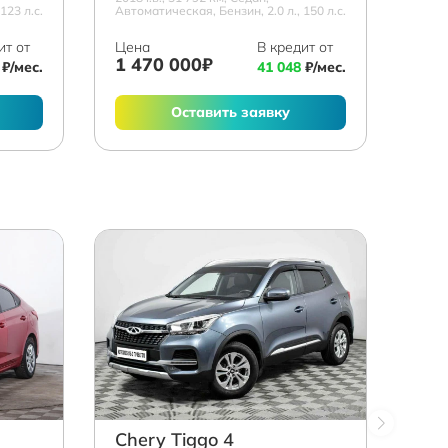
123 л.с.
Автоматическая, Бензин, 2.0 л., 150 л.с.
ит от
Цена
В кредит от
1 470 000₽
₽/мес.
41 048
₽/мес.
Оставить заявку
Chery Tiggo 4