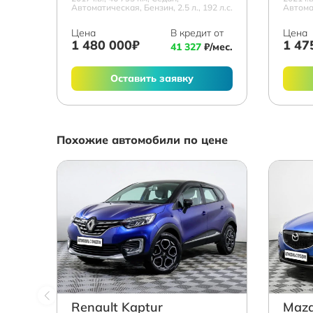
Автоматическая, Бензин, 2.5 л., 192 л.с.
Автомат
Цена
В кредит от
Цена
1 480 000₽
1 47
41 327
₽/мес.
Оставить заявку
Похожие автомобили по цене
Renault Kaptur
Mazd