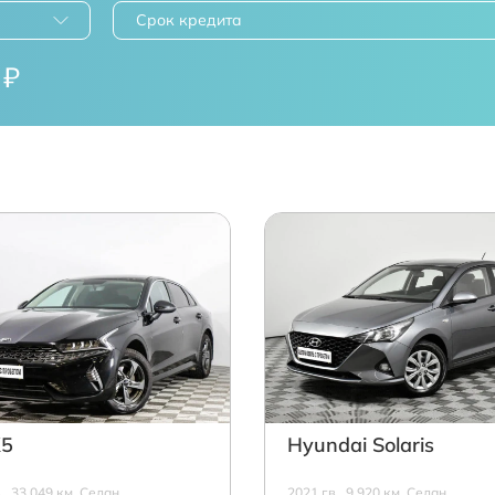
Срок кредита
₽
K5
Hyundai Solaris
в., 33 049 км, Седан,
2021 г.в., 9 920 км, Седан,