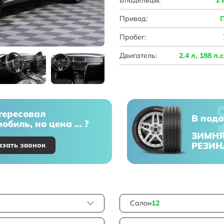
Привод:
Пробег:
Двигатель:
2.4 л, 188 л.
тересовал
В пода
обиль, но цена ... ?
ЗИМН
РЕЗИН
азать звонок
Салон
12