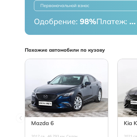
Первоначальной взнос
Одобрение:
98%
Платеж:
...
Похожие автомобили по кузову
Mazda 6
Kia 
2017 г.в., 46 793 км, Седан,
2021 г.