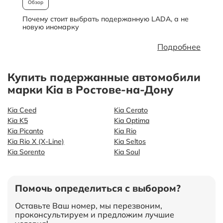
Обзор
Почему стоит выбрать подержанную LADA, а не
О
новую иномарку
Подробнее
Купить подержанные автомобили
марки Kia в Ростове-на-Дону
Kia Ceed
Kia Cerato
Kia K5
Kia Optima
Kia Picanto
Kia Rio
Kia Rio X (X-Line)
Kia Seltos
Kia Sorento
Kia Soul
Помочь определиться с выбором?
Оставьте Ваш номер, мы перезвоним,
проконсультируем и предложим лучшие