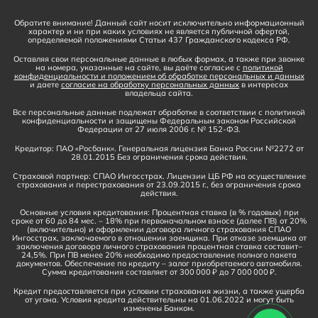
Обратите внимание! Данный сайт носит исключительно информационный
характер и ни при каких условиях не является публичной офертой,
определяемой положениями Статьи 437 Гражданского кодекса РФ.
Оставляя свои персональные данные в любых формах, а также при звонке
на номера, указанные на сайте, вы даёте согласие с
политикой
конфиденциальности и положением об обработке персональных и данных
и даете
согласие на обработку персональных данных
в интересах
владельца сайта.
Все персональные данные подлежат обработке в соответствии с политикой
конфиденциальности и защищены Федеральным законом Российской
Федерации от 27 июля 2006 г. № 152-ФЗ.
Кредитор: ПАО «Росбанк». Генеральная лицензия Банка России №2272 от
28.01.2015 Без ограничения срока действия.
Страховой партнер: СПАО Ингосстрах. Лицензии ЦБ РФ на осуществление
страхования и перестрахования от 23.09.2015 г., без ограничения срока
действия.
Основные условия кредитования: Процентная ставка (в % годовых) при
сроке от 60 до 84 мес. – 18% при первоначальном взносе (далее ПВ) от 20%
(включительно) и оформлении договора личного страхования СПАО
Ингосстрах, заключаемого в отношении заемщика. При отказе заемщика от
заключения договора личного страхования процентная ставка составит–
24,5%. При ПВ менее 20% необходимо предоставление полного пакета
документов. Обеспечение по кредиту – залог приобретаемого автомобиля.
Сумма кредитования составляет от 300 000 ₽ до 7 000 000 ₽.
Кредит предоставляется при условии страхования жизни, а также ущерба
от угона. Условия кредита действительны на 01.06.2022 и могут быть
изменены Банком.