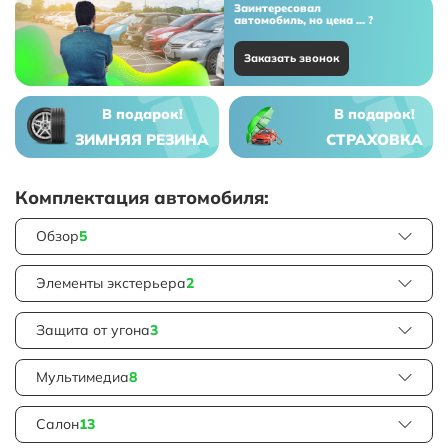
Заинтересовал
автомобиль, но цена ... ?
Заказать звонок
В подарок!
В подарок!
ЗИМНЯЯ РЕЗИНА
СТРАХОВКА
Комплектация автомобиля:
Обзор
5
Элементы экстерьера
2
Защита от угона
3
Мультимедиа
8
Салон
13