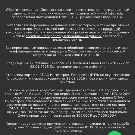
Обратите внимание! Данный сайт носит исключительно информационный
характер и ни при каких условиях не является публичной офертой,
определяемой положениями Статьи 437 Гражданского кодекса РФ.
Оставляя свои персональные данные в любых формах, а также при звонке
на номера, указанные на сайте, вы даёте согласие с
политикой
конфиденциальности и положением об обработке персональных и данных
и даете
согласие на обработку персональных данных
в интересах
владельца сайта.
Все персональные данные подлежат обработке в соответствии с политикой
конфиденциальности и защищены Федеральным законом Российской
Федерации от 27 июля 2006 г. № 152-ФЗ.
Кредитор: ПАО «Росбанк». Генеральная лицензия Банка России №2272 от
28.01.2015 Без ограничения срока действия.
Страховой партнер: СПАО Ингосстрах. Лицензии ЦБ РФ на осуществление
страхования и перестрахования от 23.09.2015 г., без ограничения срока
действия.
Основные условия кредитования: Процентная ставка (в % годовых) при
сроке от 60 до 84 мес. – 18% при первоначальном взносе (далее ПВ) от 20%
(включительно) и оформлении договора личного страхования СПАО
Ингосстрах, заключаемого в отношении заемщика. При отказе заемщика от
заключения договора личного страхования процентная ставка составит–
24,5%. При ПВ менее 20% необходимо предоставление полного пакета
документов. Обеспечение по кредиту – залог приобретаемого автомобиля.
Сумма кредитования составляет от 300 000 ₽ до 7 000 000 ₽.
Кредит предоставляется при условии страхования жизни, а также ущерба
от угона. Условия кредита действительны на 01.06.2022 и могут быть
изменены Банком.