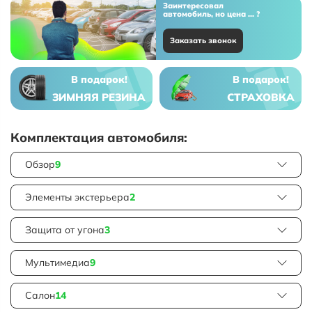
Заинтересовал
автомобиль, но цена ... ?
Заказать звонок
В подарок!
В подарок!
ЗИМНЯЯ РЕЗИНА
СТРАХОВКА
Комплектация автомобиля:
Обзор
9
Элементы экстерьера
2
Защита от угона
3
Мультимедиа
9
Салон
14