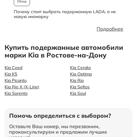
Обзор
Почему стоит выбрать подержанную LADA, а не
О
новую иномарку
Подробнее
Купить подержанные автомобили
марки Kia в Ростове-на-Дону
Kia Ceed
Kia Cerato
Kia K5
Kia Optima
Kia Picanto
Kia Rio
Kia Rio X (X-Line)
Kia Seltos
Kia Sorento
Kia Soul
Помочь определиться с выбором?
Оставьте Ваш номер, мы перезвоним,
проконсультируем и предложим лучшие