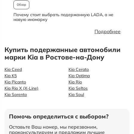
Обзор
Почему стоит выбрать подержанную LADA, а не
О
новую иномарку
Подробнее
Купить подержанные автомобили
марки Kia в Ростове-на-Дону
Kia Ceed
Kia Cerato
Kia K5
Kia Optima
Kia Picanto
Kia Rio
Kia Rio X (X-Line)
Kia Seltos
Kia Sorento
Kia Soul
Помочь определиться с выбором?
Оставьте Ваш номер, мы перезвоним,
проконсультируем и предложим лучшие