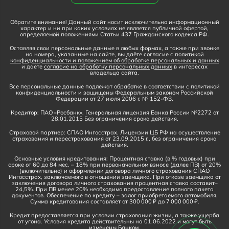
Обратите внимание! Данный сайт носит исключительно информационный
характер и ни при каких условиях не является публичной офертой,
определяемой положениями Статьи 437 Гражданского кодекса РФ.
Оставляя свои персональные данные в любых формах, а также при звонке
на номера, указанные на сайте, вы даёте согласие с
политикой
конфиденциальности и положением об обработке персональных и данных
и даете
согласие на обработку персональных данных
в интересах
владельца сайта.
Все персональные данные подлежат обработке в соответствии с политикой
конфиденциальности и защищены Федеральным законом Российской
Федерации от 27 июля 2006 г. № 152-ФЗ.
Кредитор: ПАО «Росбанк». Генеральная лицензия Банка России №2272 от
28.01.2015 Без ограничения срока действия.
Страховой партнер: СПАО Ингосстрах. Лицензии ЦБ РФ на осуществление
страхования и перестрахования от 23.09.2015 г., без ограничения срока
действия.
Основные условия кредитования: Процентная ставка (в % годовых) при
сроке от 60 до 84 мес. – 18% при первоначальном взносе (далее ПВ) от 20%
(включительно) и оформлении договора личного страхования СПАО
Ингосстрах, заключаемого в отношении заемщика. При отказе заемщика от
заключения договора личного страхования процентная ставка составит–
24,5%. При ПВ менее 20% необходимо предоставление полного пакета
документов. Обеспечение по кредиту – залог приобретаемого автомобиля.
Сумма кредитования составляет от 300 000 ₽ до 7 000 000 ₽.
Кредит предоставляется при условии страхования жизни, а также ущерба
от угона. Условия кредита действительны на 01.06.2022 и могут быть
изменены Банком.