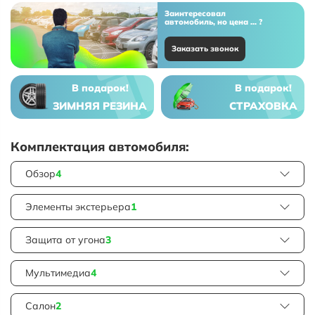
Заинтересовал
автомобиль, но цена ... ?
Заказать звонок
В подарок!
В подарок!
ЗИМНЯЯ РЕЗИНА
СТРАХОВКА
Комплектация автомобиля:
Обзор
4
Элементы экстерьера
1
Защита от угона
3
Мультимедиа
4
Салон
2