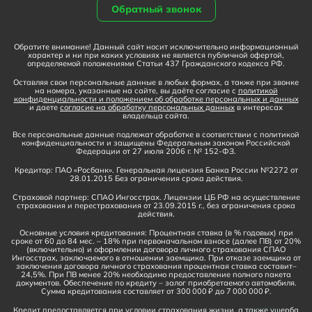
Обратный звонок
Обратите внимание! Данный сайт носит исключительно информационный
характер и ни при каких условиях не является публичной офертой,
определяемой положениями Статьи 437 Гражданского кодекса РФ.
Оставляя свои персональные данные в любых формах, а также при звонке
на номера, указанные на сайте, вы даёте согласие с
политикой
конфиденциальности и положением об обработке персональных и данных
и даете
согласие на обработку персональных данных
в интересах
владельца сайта.
Все персональные данные подлежат обработке в соответствии с политикой
конфиденциальности и защищены Федеральным законом Российской
Федерации от 27 июля 2006 г. № 152-ФЗ.
Кредитор: ПАО «Росбанк». Генеральная лицензия Банка России №2272 от
28.01.2015 Без ограничения срока действия.
Страховой партнер: СПАО Ингосстрах. Лицензии ЦБ РФ на осуществление
страхования и перестрахования от 23.09.2015 г., без ограничения срока
действия.
Основные условия кредитования: Процентная ставка (в % годовых) при
сроке от 60 до 84 мес. – 18% при первоначальном взносе (далее ПВ) от 20%
(включительно) и оформлении договора личного страхования СПАО
Ингосстрах, заключаемого в отношении заемщика. При отказе заемщика от
заключения договора личного страхования процентная ставка составит–
24,5%. При ПВ менее 20% необходимо предоставление полного пакета
документов. Обеспечение по кредиту – залог приобретаемого автомобиля.
Сумма кредитования составляет от 300 000 ₽ до 7 000 000 ₽.
Кредит предоставляется при условии страхования жизни, а также ущерба