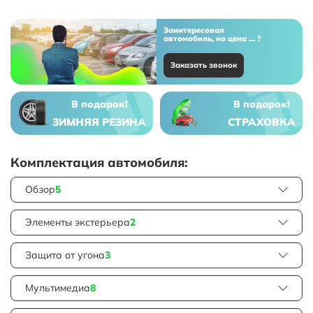
Заинтересовал
автомобиль, но цена ... ?
Заказать звонок
В подарок!
В подарок!
ЗИМНЯЯ РЕЗИНА
СТРАХОВКА
Комплектация автомобиля:
Обзор
5
Элементы экстерьера
2
Защита от угона
3
Мультимедиа
8