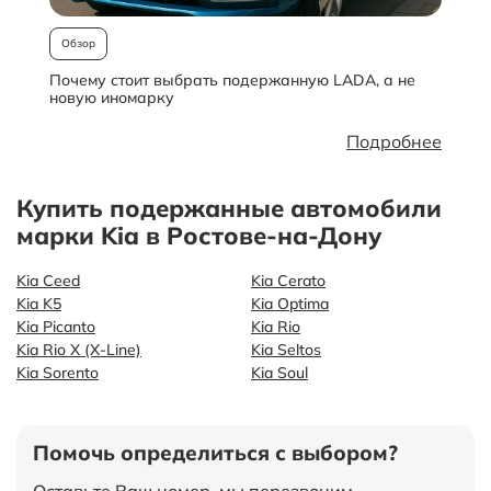
Обзор
Почему стоит выбрать подержанную LADA, а не
О
новую иномарку
Подробнее
Купить подержанные автомобили
марки Kia в Ростове-на-Дону
Kia Ceed
Kia Cerato
Kia K5
Kia Optima
Kia Picanto
Kia Rio
Kia Rio X (X-Line)
Kia Seltos
Kia Sorento
Kia Soul
Помочь определиться с выбором?
Оставьте Ваш номер, мы перезвоним,