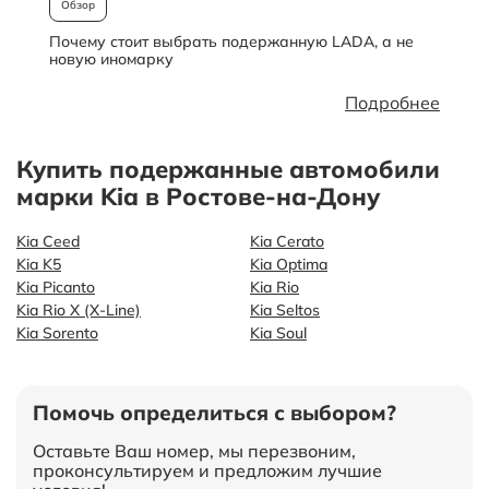
Обзор
Почему стоит выбрать подержанную LADA, а не
О
новую иномарку
Подробнее
Купить подержанные автомобили
марки Kia в Ростове-на-Дону
Kia Ceed
Kia Cerato
Kia K5
Kia Optima
Kia Picanto
Kia Rio
Kia Rio X (X-Line)
Kia Seltos
Kia Sorento
Kia Soul
Помочь определиться с выбором?
Оставьте Ваш номер, мы перезвоним,
проконсультируем и предложим лучшие