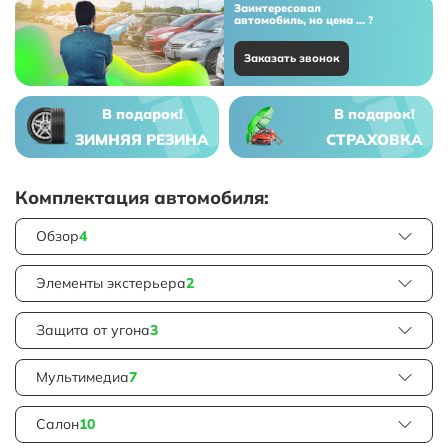
Заинтересовал
автомобиль, но цена ... ?
Заказать звонок
В подарок!
В подарок!
ЗИМНЯЯ РЕЗИНА
СТРАХОВКА
Комплектация автомобиля:
Обзор
4
Элементы экстерьера
2
Защита от угона
3
Мультимедиа
7
Салон
10