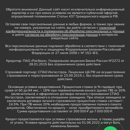
Обратите внимание! Данный сайт носит исключительно информационный
характер и ни при каких условиях не является публичной офертой,
определяемой положениями Статьи 437 Гражданского кодекса РФ.
Оставляя свои персональные данные в любых формах, а также при звонке
на номера, указанные на сайте, вы даёте согласие с
политикой
конфиденциальности и положением об обработке персональных и данных
и даете
согласие на обработку персональных данных
в интересах
владельца сайта.
Все персональные данные подлежат обработке в соответствии с политикой
конфиденциальности и защищены Федеральным законом Российской
Федерации от 27 июля 2006 г. № 152-ФЗ.
Кредитор: ПАО «Росбанк». Генеральная лицензия Банка России №2272 от
28.01.2015 Без ограничения срока действия.
Страховой партнер: СПАО Ингосстрах. Лицензии ЦБ РФ на осуществление
страхования и перестрахования от 23.09.2015 г., без ограничения срока
действия.
Основные условия кредитования: Процентная ставка (в % годовых) при
сроке от 60 до 84 мес. – 18% при первоначальном взносе (далее ПВ) от 20%
(включительно) и оформлении договора личного страхования СПАО
Ингосстрах, заключаемого в отношении заемщика. При отказе заемщика от
заключения договора личного страхования процентная ставка составит–
24,5%. При ПВ менее 20% необходимо предоставление полного пакета
документов. Обеспечение по кредиту – залог приобретаемого автомобиля.
Сумма кредитования составляет от 300 000 ₽ до 7 000 000 ₽.
Кредит предоставляется при условии страхования жизни, а также ущерба
от угона. Условия кредита действительны на 01.06.2022 и могут быть
изменены Банком.