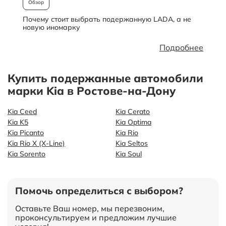
Обзор
Почему стоит выбрать подержанную LADA, а не
О
новую иномарку
Подробнее
Купить подержанные автомобили
марки Kia в Ростове-на-Дону
Kia Ceed
Kia Cerato
Kia K5
Kia Optima
Kia Picanto
Kia Rio
Kia Rio X (X-Line)
Kia Seltos
Kia Sorento
Kia Soul
Помочь определиться с выбором?
Оставьте Ваш номер, мы перезвоним,
проконсультируем и предложим лучшие