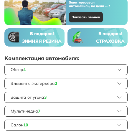
Заинтересовал
автомобиль, но цена ... ?
Заказать звонок
В подарок!
В подарок!
ЗИМНЯЯ РЕЗИНА
СТРАХОВКА
Комплектация автомобиля:
Обзор
4
Элементы экстерьера
2
Защита от угона
3
Мультимедиа
7
Салон
10