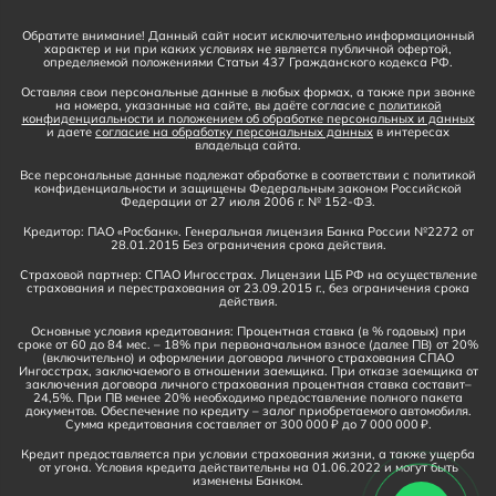
Обратите внимание! Данный сайт носит исключительно информационный
характер и ни при каких условиях не является публичной офертой,
определяемой положениями Статьи 437 Гражданского кодекса РФ.
Оставляя свои персональные данные в любых формах, а также при звонке
на номера, указанные на сайте, вы даёте согласие с
политикой
конфиденциальности и положением об обработке персональных и данных
и даете
согласие на обработку персональных данных
в интересах
владельца сайта.
Все персональные данные подлежат обработке в соответствии с политикой
конфиденциальности и защищены Федеральным законом Российской
Федерации от 27 июля 2006 г. № 152-ФЗ.
Кредитор: ПАО «Росбанк». Генеральная лицензия Банка России №2272 от
28.01.2015 Без ограничения срока действия.
Страховой партнер: СПАО Ингосстрах. Лицензии ЦБ РФ на осуществление
страхования и перестрахования от 23.09.2015 г., без ограничения срока
действия.
Основные условия кредитования: Процентная ставка (в % годовых) при
сроке от 60 до 84 мес. – 18% при первоначальном взносе (далее ПВ) от 20%
(включительно) и оформлении договора личного страхования СПАО
Ингосстрах, заключаемого в отношении заемщика. При отказе заемщика от
заключения договора личного страхования процентная ставка составит–
24,5%. При ПВ менее 20% необходимо предоставление полного пакета
документов. Обеспечение по кредиту – залог приобретаемого автомобиля.
Сумма кредитования составляет от 300 000 ₽ до 7 000 000 ₽.
Кредит предоставляется при условии страхования жизни, а также ущерба
от угона. Условия кредита действительны на 01.06.2022 и могут быть
изменены Банком.