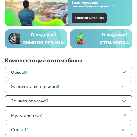
Заинтересовал
автомобиль, но цена ... ?
Заказать звонок
В подарок!
В подарок!
ЗИМНЯЯ РЕЗИНА
СТРАХОВКА
Комплектация автомобиля:
Обзор
8
Элементы экстерьера
2
Защита от угона
3
Мультимедиа
7
Салон
11