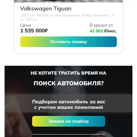
Volkswagen Tiguan
2017 г.в., 49 559 км, Внедорожник, Робот, Бензин, 1.4
л., 125 л.с.
Цена
В кредит от
1 535 000₽
42 863
₽/мес.
Оставить заявку
НЕ ХОТИТЕ ТРАТИТЬ ВРЕМЯ НА
ПОИСК АВТОМОБИЛЯ?
Подберем автомобиль за вас
с учетом ваших пожеланий
Заявка на подбор