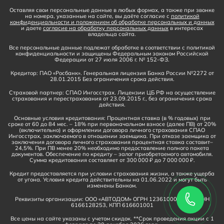
Оставляя свои персональные данные в любых формах, а также при звонке
на номера, указанные на сайте, вы даёте согласие с
политикой
конфиденциальности и положением об обработке персональных и данных
и даете
согласие на обработку персональных данных
в интересах
владельца сайта.
Все персональные данные подлежат обработке в соответствии с политикой
конфиденциальности и защищены Федеральным законом Российской
Федерации от 27 июля 2006 г. № 152-ФЗ.
Кредитор: ПАО «Росбанк». Генеральная лицензия Банка России №2272 от
28.01.2015 Без ограничения срока действия.
Страховой партнер: СПАО Ингосстрах. Лицензии ЦБ РФ на осуществление
страхования и перестрахования от 23.09.2015 г., без ограничения срока
действия.
Основные условия кредитования: Процентная ставка (в % годовых) при
сроке от 60 до 84 мес. – 18% при первоначальном взносе (далее ПВ) от 20%
(включительно) и оформлении договора личного страхования СПАО
Ингосстрах, заключаемого в отношении заемщика. При отказе заемщика от
заключения договора личного страхования процентная ставка составит–
24,5%. При ПВ менее 20% необходимо предоставление полного пакета
документов. Обеспечение по кредиту – залог приобретаемого автомобиля.
Сумма кредитования составляет от 300 000 ₽ до 7 000 000 ₽.
Кредит предоставляется при условии страхования жизни, а также ущерба
от угона. Условия кредита действительны на 01.06.2022 и могут быть
изменены Банком.
Реквизиты организации: ООО «АВТОДОМ» ОГРН 1236100016910, ИНН
6166128253, КПП 616601001
Все цены на сайте указаны с учетом скидок. **Срок проведения акции с 1