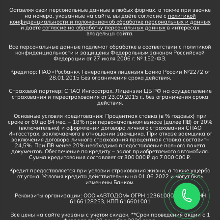
Оставляя свои персональные данные в любых формах, а также при звонке
на номера, указанные на сайте, вы даёте согласие с
политикой
конфиденциальности и положением об обработке персональных и данных
и даете
согласие на обработку персональных данных
в интересах
владельца сайта.
Все персональные данные подлежат обработке в соответствии с политикой
конфиденциальности и защищены Федеральным законом Российской
Федерации от 27 июля 2006 г. № 152-ФЗ.
Кредитор: ПАО «Росбанк». Генеральная лицензия Банка России №2272 от
28.01.2015 Без ограничения срока действия.
Страховой партнер: СПАО Ингосстрах. Лицензии ЦБ РФ на осуществление
страхования и перестрахования от 23.09.2015 г., без ограничения срока
действия.
Основные условия кредитования: Процентная ставка (в % годовых) при
сроке от 60 до 84 мес. – 18% при первоначальном взносе (далее ПВ) от 20%
(включительно) и оформлении договора личного страхования СПАО
Ингосстрах, заключаемого в отношении заемщика. При отказе заемщика от
заключения договора личного страхования процентная ставка составит–
24,5%. При ПВ менее 20% необходимо предоставление полного пакета
документов. Обеспечение по кредиту – залог приобретаемого автомобиля.
Сумма кредитования составляет от 300 000 ₽ до 7 000 000 ₽.
Кредит предоставляется при условии страхования жизни, а также ущерба
от угона. Условия кредита действительны на 01.06.2022 и могут быть
изменены Банком.
Реквизиты организации: ООО «АВТОДОМ» ОГРН 1236100016910, ИНН
6166128253, КПП 616601001
Все цены на сайте указаны с учетом скидок. **Срок проведения акции с 1