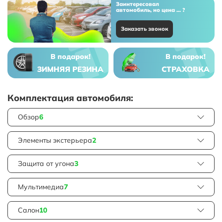
Заинтересовал
автомобиль, но цена ... ?
Заказать звонок
В подарок!
В подарок!
ЗИМНЯЯ РЕЗИНА
СТРАХОВКА
Комплектация автомобиля:
Обзор
6
Элементы экстерьера
2
Защита от угона
3
Мультимедиа
7
Салон
10