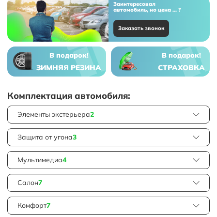
Заинтересовал
автомобиль, но цена ... ?
Заказать звонок
В подарок!
В подарок!
ЗИМНЯЯ РЕЗИНА
СТРАХОВКА
Комплектация автомобиля:
Элементы экстерьера
2
Защита от угона
3
Мультимедиа
4
Салон
7
Комфорт
7