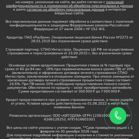
на номера, указанные на сайте, вы даёте согласие с
политикой
конфиденциальности и положением об обработке персональных и данных
и даете
согласие на обработку персональных данных
в интересах
владельца сайта.
Все персональные данные подлежат обработке в соответствии с политикой
конфиденциальности и защищены Федеральным законом Российской
Федерации от 27 июля 2006 г. № 152-ФЗ.
Кредитор: ПАО «Росбанк». Генеральная лицензия Банка России №2272 от
28.01.2015 Без ограничения срока действия.
Страховой партнер: СПАО Ингосстрах. Лицензии ЦБ РФ на осуществление
страхования и перестрахования от 23.09.2015 г., без ограничения срока
действия.
Основные условия кредитования: Процентная ставка (в % годовых) при
сроке от 60 до 84 мес. – 18% при первоначальном взносе (далее ПВ) от 20%
(включительно) и оформлении договора личного страхования СПАО
Ингосстрах, заключаемого в отношении заемщика. При отказе заемщика от
заключения договора личного страхования процентная ставка составит–
24,5%. При ПВ менее 20% необходимо предоставление полного пакета
документов. Обеспечение по кредиту – залог приобретаемого автомобиля.
Сумма кредитования составляет от 300 000 ₽ до 7 000 000 ₽.
Кредит предоставляется при условии страхования жизни, а также ущерба
от угона. Условия кредита действительны на 01.06.2022 и могут быть
изменены Банком.
Реквизиты организации: ООО «АВТОДОМ» ОГРН 1236100016910, ИНН
6166128253, КПП 616601001
Все цены на сайте указаны с учетом скидок. **Срок проведения акции с 1
февраля по 30 декабря 2026 года.
Для получения подробной информации о наличии и стоимости указанных
автомобилей, пожалуйста, обращайтесь к менеджерам отдела продаж.