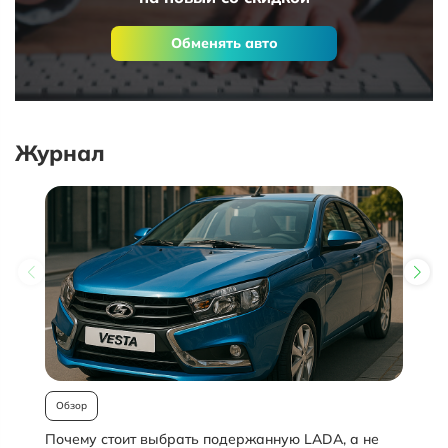
Обменять авто
Журнал
Обзор
Почему стоит выбрать подержанную LADA, а не
О