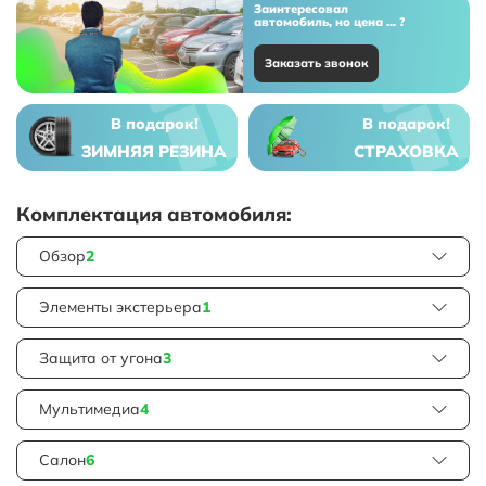
Заинтересовал
автомобиль, но цена ... ?
Заказать звонок
В подарок!
В подарок!
ЗИМНЯЯ РЕЗИНА
СТРАХОВКА
Комплектация автомобиля:
Обзор
2
Элементы экстерьера
1
Защита от угона
3
Мультимедиа
4
Салон
6