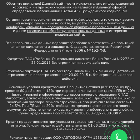
Обратите внимание! Данный сайт носит исключительно информационный
характер и ни при каких условиях не является публичной офертой,
определяемой положениями Статьи 437 Гражданского кодекса РФ.
Оставляя свои персональные данные в любых формах, а также при звонке
на номера, указанные на сайте, вы даёте согласие с
политикой
конфиденциальности и положением об обработке персональных и данных
и даете
согласие на обработку персональных данных
в интересах
владельца сайта.
Все персональные данные подлежат обработке в соответствии с политикой
конфиденциальности и защищены Федеральным законом Российской
Федерации от 27 июля 2006 г. № 152-ФЗ.
Кредитор: ПАО «Росбанк». Генеральная лицензия Банка России №2272 от
28.01.2015 Без ограничения срока действия.
Страховой партнер: СПАО Ингосстрах. Лицензии ЦБ РФ на осуществление
страхования и перестрахования от 23.09.2015 г., без ограничения срока
действия.
Основные условия кредитования: Процентная ставка (в % годовых) при
сроке от 60 до 84 мес. – 18% при первоначальном взносе (далее ПВ) от 20%
(включительно) и оформлении договора личного страхования СПАО
Ингосстрах, заключаемого в отношении заемщика. При отказе заемщика от
заключения договора личного страхования процентная ставка составит–
24,5%. При ПВ менее 20% необходимо предоставление полного пакета
документов. Обеспечение по кредиту – залог приобретаемого автомобиля.
Сумма кредитования составляет от 300 000 ₽ до 7 000 000 ₽.
Кредит предоставляется при условии страхования жизни, а также ущерба
от угона. Условия кредита действительны на 01.06.2022 и могут быть
изменены Банком.
Реквизиты организации: ООО «АВТОДОМ» ОГРН 1236100016910, ИНН