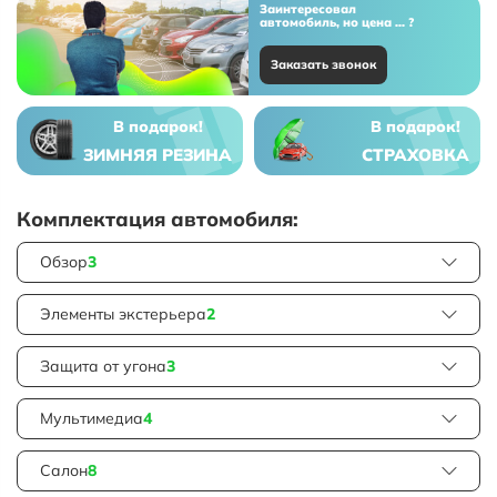
Заинтересовал
автомобиль, но цена ... ?
Заказать звонок
В подарок!
В подарок!
ЗИМНЯЯ РЕЗИНА
СТРАХОВКА
Комплектация автомобиля:
Обзор
3
Элементы экстерьера
2
Защита от угона
3
Мультимедиа
4
Салон
8