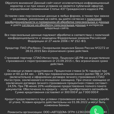
Обратите внимание! Данный сайт носит исключительно информационный
характер и ни при каких условиях не является публичной офертой,
определяемой положениями Статьи 437 Гражданского кодекса РФ.
Оставляя свои персональные данные в любых формах, а также при звонке
на номера, указанные на сайте, вы даёте согласие с
политикой
конфиденциальности и положением об обработке персональных и данных
и даете
согласие на обработку персональных данных
в интересах
владельца сайта.
Все персональные данные подлежат обработке в соответствии с политикой
конфиденциальности и защищены Федеральным законом Российской
Федерации от 27 июля 2006 г. № 152-ФЗ.
Кредитор: ПАО «Росбанк». Генеральная лицензия Банка России №2272 от
28.01.2015 Без ограничения срока действия.
Страховой партнер: СПАО Ингосстрах. Лицензии ЦБ РФ на осуществление
страхования и перестрахования от 23.09.2015 г., без ограничения срока
действия.
Основные условия кредитования: Процентная ставка (в % годовых) при
сроке от 60 до 84 мес. – 18% при первоначальном взносе (далее ПВ) от 20%
(включительно) и оформлении договора личного страхования СПАО
Ингосстрах, заключаемого в отношении заемщика. При отказе заемщика от
заключения договора личного страхования процентная ставка составит–
24,5%. При ПВ менее 20% необходимо предоставление полного пакета
документов. Обеспечение по кредиту – залог приобретаемого автомобиля.
Сумма кредитования составляет от 300 000 ₽ до 7 000 000 ₽.
Кредит предоставляется при условии страхования жизни, а также ущерба
от угона. Условия кредита действительны на 01.06.2022 и могут быть
изменены Банком.
Реквизиты организации: ООО «АВТОДОМ» ОГРН 1236100016910, ИНН