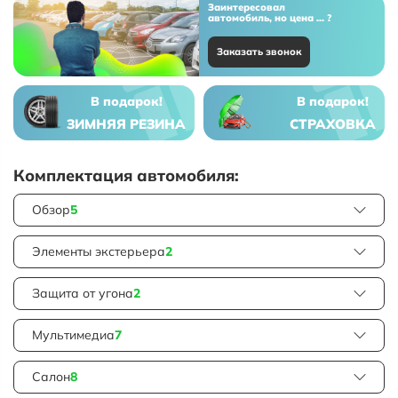
Заинтересовал
автомобиль, но цена ... ?
Заказать звонок
В подарок!
В подарок!
ЗИМНЯЯ РЕЗИНА
СТРАХОВКА
Комплектация автомобиля:
Обзор
5
Элементы экстерьера
2
Защита от угона
2
Мультимедиа
7
Салон
8