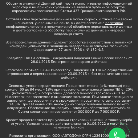
Обратите внимание! Данный сайт носит исключительно информационный
характер и ни при каких условиях не является публичной офертой,
определяемой положениями Статьи 437 Гражданского кодекса РФ.
Оставляя свои персональные данные в любых формах, а также при звонке
на номера, указанные на сайте, вы даёте согласие с
политикой
конфиденциальности и положением об обработке персональных и данных
и даете
согласие на обработку персональных данных
в интересах
владельца сайта.
Все персональные данные подлежат обработке в соответствии с политикой
конфиденциальности и защищены Федеральным законом Российской
Федерации от 27 июля 2006 г. № 152-ФЗ.
Кредитор: ПАО «Росбанк». Генеральная лицензия Банка России №2272 от
28.01.2015 Без ограничения срока действия.
Страховой партнер: СПАО Ингосстрах. Лицензии ЦБ РФ на осуществление
страхования и перестрахования от 23.09.2015 г., без ограничения срока
действия.
Основные условия кредитования: Процентная ставка (в % годовых) при
сроке от 60 до 84 мес. – 18% при первоначальном взносе (далее ПВ) от 20%
(включительно) и оформлении договора личного страхования СПАО
Ингосстрах, заключаемого в отношении заемщика. При отказе заемщика от
заключения договора личного страхования процентная ставка составит–
24,5%. При ПВ менее 20% необходимо предоставление полного пакета
документов. Обеспечение по кредиту – залог приобретаемого автомобиля.
Сумма кредитования составляет от 300 000 ₽ до 7 000 000 ₽.
Кредит предоставляется при условии страхования жизни, а также ущерба
от угона. Условия кредита действительны на 01.06.2022 и могут быть
изменены Банком.
Реквизиты организации: ООО «АВТОДОМ» ОГРН 1236100016910, ИНН