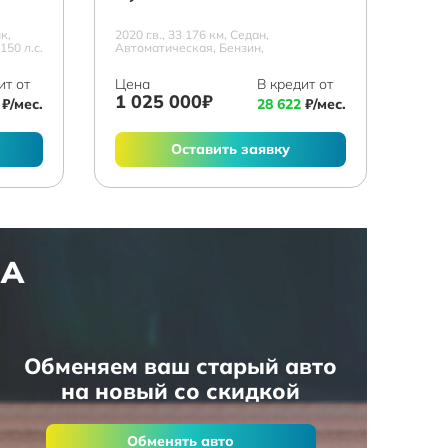
к,
2020 г.в., 33 176 км, Седан,
150 л.с.
Автоматическая, Бензин,
ит от
Цена
В кредит от
1 025 000₽
₽/мес.
28 622
₽/мес.
Оставить заявку
НА
Обменяем ваш старый авто
на новый со скидкой
Обменять авто