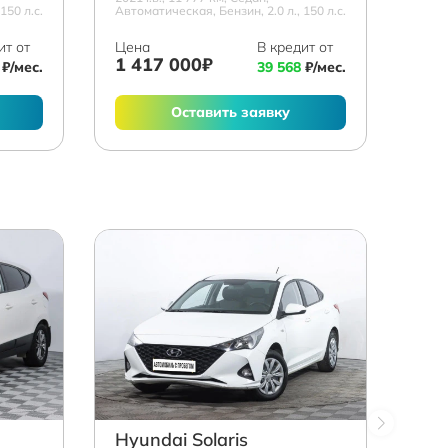
150 л.с.
Автоматическая, Бензин, 2.0 л., 150 л.с.
ит от
Цена
В кредит от
1 417 000₽
₽/мес.
39 568
₽/мес.
Оставить заявку
Hyundai Solaris