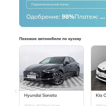
Первоначальной взнос
Одобрение:
98%
Платеж:
...
Похожие автомобили по кузову
Hyundai Sonata
Kia 
2019 г.в., 67 520 км, Седан,
2018 г.