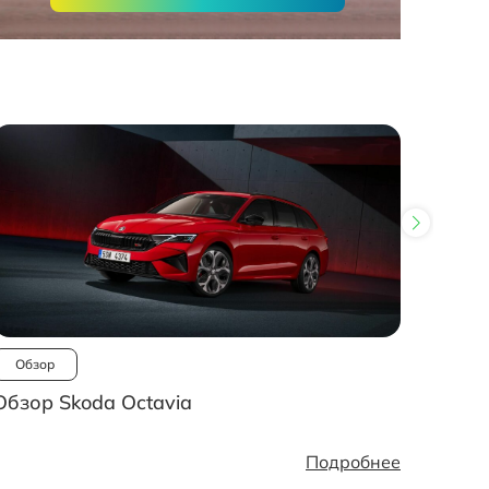
Обзор
Ново
Обзор Skoda Octavia
Рынок
стано
Подробнее