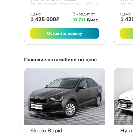
Автоматическая, Бензин, 2.0 л., 150 л.с.
Автомат
Цена
В кредит от
Цена
1 425 000₽
1 42
39 791
₽/мес.
Оставить заявку
Похожие автомобили по цене
Skoda Rapid
Hyun