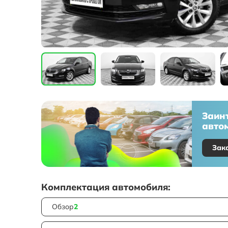
Заин
автом
Зак
Комплектация автомобиля:
Обзор
2