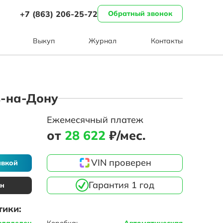
+7 (863) 206-25-72
Обратный звонок
Выкуп
Журнал
Контакты
ов-на-Дону
Ежемесячный платеж
от
28 622
₽/мес.
VIN проверен
авкой
Гарантия 1 год
ин
тики:
владелец
Коробка:
Автоматическая