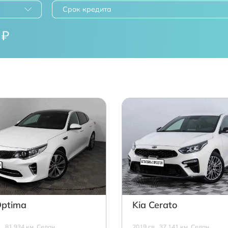
Срок кредита
₽
Optima
Kia Cerato
в., 81 934 км, Седан,
2019 г.в., 37 141 км, Седан,