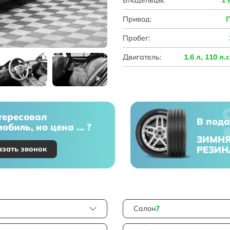
Привод:
Пробег:
Двигатель:
1.6 л, 110 л.
тересовал
В пода
обиль, но цена ... ?
ЗИМН
РЕЗИН
азать звонок
Салон
7