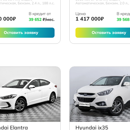
ическая, Бензин, 2.4 л., 188 л.с.
Автоматическая, Бензин, 2.0 л., 
В кредит от
Цена
В кред
0 000₽
1 417 000₽
39 652
₽/мес.
39 568
Оставить заявку
Оставить заявку
dai Elantra
Hyundai ix35