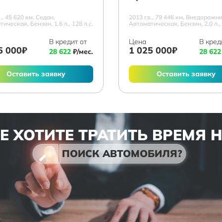
в., 45 620 км, Седан,
2013 г.в., 79 446 км, Внедорожни
ическая, Бензин, 1.6 л., 128 л.с.
Автоматическая, Бензин, 2.0 л., 
В кредит от
Цена
В кред
5 000₽
1 025 000₽
28 622
₽/мес.
28 622
Оставить заявку
Оставить заявку
Е ХОТИТЕ ТРАТИТЬ ВРЕМЯ 
ПОИСК АВТОМОБИЛЯ?