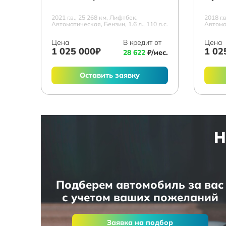
2021 г.в., 25 268 км, Лифтбек,
2018 г.
Автоматическая, Бензин, 1.6 л., 110 л.с.
Автомат
Цена
В кредит от
Цена
1 025 000₽
1 02
28 622
₽/мес.
Оставить заявку
Н
Подберем автомобиль за вас
с учетом ваших пожеланий
Заявка на подбор