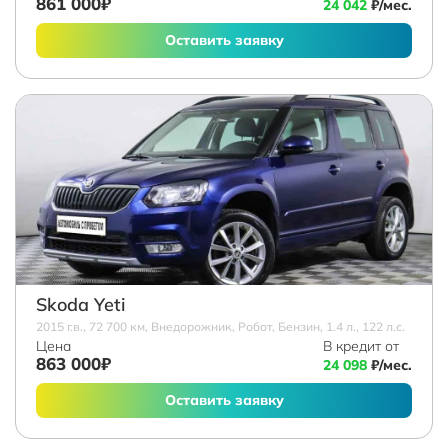
861 000₽
24 042
₽/мес.
Оставить заявку
Skoda Yeti
2015 г.в., 72 700 км, Внедорожник, Робот, Бензин, 1.4 л., 122 л.с.
Цена
В кредит от
863 000₽
24 098
₽/мес.
Оставить заявку