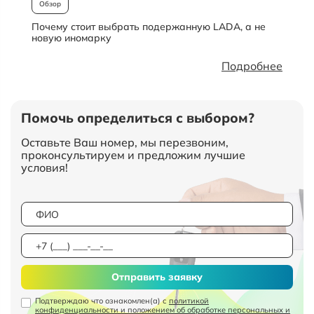
Обзор
Почему стоит выбрать подержанную LADA, а не
О
новую иномарку
Подробнее
Помочь определиться с выбором?
Оставьте Ваш номер, мы перезвоним,
проконсультируем и предложим лучшие
условия!
Отправить заявку
Подтверждаю что ознакомлен(а) с
политикой
конфиденциальности и положением об обработке персональных и