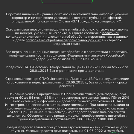
Обратите внимание! Данный сайт носит исключительно информационный
характер и ни при каких условиях не является публичной офертой,
определяемой положениями Статьи 437 Гражданского кодекса РФ.
Оставляя свои персональные данные в любых формах, а также при звонке
на номера, указанные на сайте, вы даёте согласие с
политикой
конфиденциальности и положением об обработке персональных и данных
и даете
согласие на обработку персональных данных
в интересах
владельца сайта.
Все персональные данные подлежат обработке в соответствии с политикой
конфиденциальности и защищены Федеральным законом Российской
Федерации от 27 июля 2006 г. № 152-ФЗ.
Кредитор: ПАО «Росбанк». Генеральная лицензия Банка России №2272 от
28.01.2015 Без ограничения срока действия.
Страховой партнер: СПАО Ингосстрах. Лицензии ЦБ РФ на осуществление
страхования и перестрахования от 23.09.2015 г., без ограничения срока
действия.
Основные условия кредитования: Процентная ставка (в % годовых) при
сроке от 60 до 84 мес. – 18% при первоначальном взносе (далее ПВ) от 20%
(включительно) и оформлении договора личного страхования СПАО
Ингосстрах, заключаемого в отношении заемщика. При отказе заемщика от
заключения договора личного страхования процентная ставка составит–
24,5%. При ПВ менее 20% необходимо предоставление полного пакета
документов. Обеспечение по кредиту – залог приобретаемого автомобиля.
Сумма кредитования составляет от 300 000 ₽ до 7 000 000 ₽.
Кредит предоставляется при условии страхования жизни, а также ущерба
от угона. Условия кредита действительны на 01.06.2022 и могут быть