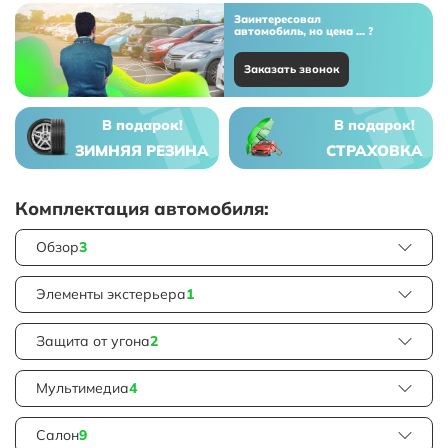
Заинтересовал
автомобиль, но цена ... ?
Заказать звонок
В подарок!
В подарок!
ЗИМНЯЯ РЕЗИНА
СТРАХОВКА
Комплектация автомобиля:
Обзор
3
Элементы экстерьера
1
Защита от угона
2
Мультимедиа
4
Салон
9