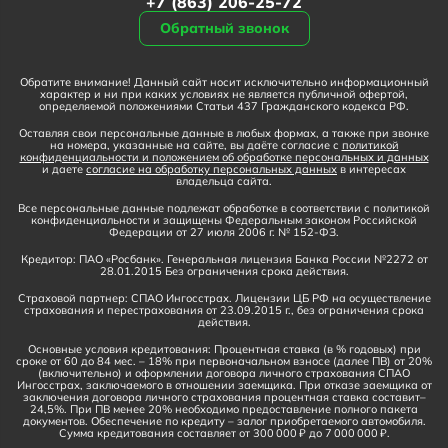
+7 (863) 206-25-72
Обратный звонок
Обратите внимание! Данный сайт носит исключительно информационный
характер и ни при каких условиях не является публичной офертой,
определяемой положениями Статьи 437 Гражданского кодекса РФ.
Оставляя свои персональные данные в любых формах, а также при звонке
на номера, указанные на сайте, вы даёте согласие с
политикой
конфиденциальности и положением об обработке персональных и данных
и даете
согласие на обработку персональных данных
в интересах
владельца сайта.
Все персональные данные подлежат обработке в соответствии с политикой
конфиденциальности и защищены Федеральным законом Российской
Федерации от 27 июля 2006 г. № 152-ФЗ.
Кредитор: ПАО «Росбанк». Генеральная лицензия Банка России №2272 от
28.01.2015 Без ограничения срока действия.
Страховой партнер: СПАО Ингосстрах. Лицензии ЦБ РФ на осуществление
страхования и перестрахования от 23.09.2015 г., без ограничения срока
действия.
Основные условия кредитования: Процентная ставка (в % годовых) при
сроке от 60 до 84 мес. – 18% при первоначальном взносе (далее ПВ) от 20%
(включительно) и оформлении договора личного страхования СПАО
Ингосстрах, заключаемого в отношении заемщика. При отказе заемщика от
заключения договора личного страхования процентная ставка составит–
24,5%. При ПВ менее 20% необходимо предоставление полного пакета
документов. Обеспечение по кредиту – залог приобретаемого автомобиля.
Сумма кредитования составляет от 300 000 ₽ до 7 000 000 ₽.