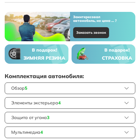
Заинтересовал
автомобиль, но цена ... ?
Заказать звонок
В подарок!
В подарок!
ЗИМНЯЯ РЕЗИНА
СТРАХОВКА
Комплектация автомобиля:
Обзор
5
Элементы экстерьера
4
Защита от угона
3
Мультимедиа
4