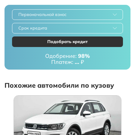
Первоначальной взнос
Срок кредита
Подобрать кредит
Одобрение:
98%
Платеж:
...
₽
Похожие автомобили по кузову