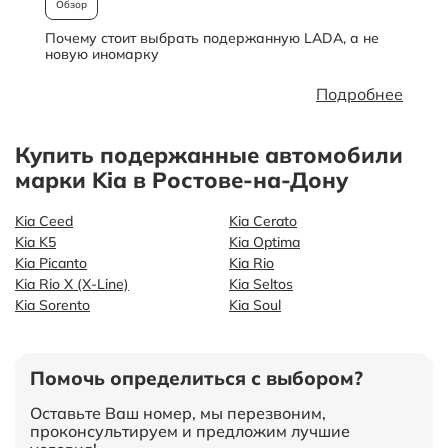
Обзор
Почему стоит выбрать подержанную LADA, а не
О
новую иномарку
Подробнее
Купить подержанные автомобили
марки Kia в Ростове-на-Дону
Kia Ceed
Kia Cerato
Kia K5
Kia Optima
Kia Picanto
Kia Rio
Kia Rio X (X-Line)
Kia Seltos
Kia Sorento
Kia Soul
Помочь определиться с выбором?
Оставьте Ваш номер, мы перезвоним,
проконсультируем и предложим лучшие