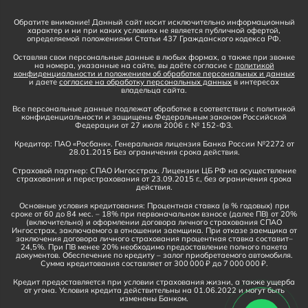
Обратите внимание! Данный сайт носит исключительно информационный
характер и ни при каких условиях не является публичной офертой,
определяемой положениями Статьи 437 Гражданского кодекса РФ.
Оставляя свои персональные данные в любых формах, а также при звонке
на номера, указанные на сайте, вы даёте согласие с
политикой
конфиденциальности и положением об обработке персональных и данных
и даете
согласие на обработку персональных данных
в интересах
владельца сайта.
Все персональные данные подлежат обработке в соответствии с политикой
конфиденциальности и защищены Федеральным законом Российской
Федерации от 27 июля 2006 г. № 152-ФЗ.
Кредитор: ПАО «Росбанк». Генеральная лицензия Банка России №2272 от
28.01.2015 Без ограничения срока действия.
Страховой партнер: СПАО Ингосстрах. Лицензии ЦБ РФ на осуществление
страхования и перестрахования от 23.09.2015 г., без ограничения срока
действия.
Основные условия кредитования: Процентная ставка (в % годовых) при
сроке от 60 до 84 мес. – 18% при первоначальном взносе (далее ПВ) от 20%
(включительно) и оформлении договора личного страхования СПАО
Ингосстрах, заключаемого в отношении заемщика. При отказе заемщика от
заключения договора личного страхования процентная ставка составит–
24,5%. При ПВ менее 20% необходимо предоставление полного пакета
документов. Обеспечение по кредиту – залог приобретаемого автомобиля.
Сумма кредитования составляет от 300 000 ₽ до 7 000 000 ₽.
Кредит предоставляется при условии страхования жизни, а также ущерба
от угона. Условия кредита действительны на 01.06.2022 и могут быть
изменены Банком.