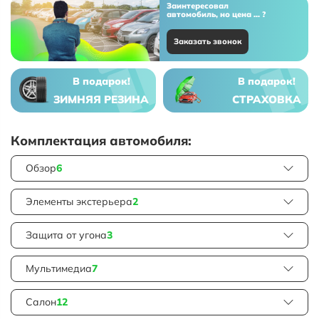
Заинтересовал
автомобиль, но цена ... ?
Заказать звонок
В подарок!
В подарок!
ЗИМНЯЯ РЕЗИНА
СТРАХОВКА
Комплектация автомобиля:
Обзор
6
Элементы экстерьера
2
Защита от угона
3
Мультимедиа
7
Салон
12