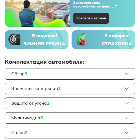
Заинтересовал
автомобиль, но цена ... ?
Заказать звонок
В подарок!
В подарок!
ЗИМНЯЯ РЕЗИНА
СТРАХОВКА
Комплектация автомобиля:
Обзор
3
Элементы экстерьера
2
Защита от угона
2
Мультимедиа
6
Салон
7