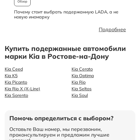
Обзор
Почему стоит выбрать подержанную LADA, а не
О
новую иномарку
Подробнее
Купить подержанные автомобили
марки Kia в Ростове-на-Дону
Kia Ceed
Kia Cerato
Kia K5
Kia Optima
Kia Picanto
Kia Rio
Kia Rio X (X-Line)
Kia Seltos
Kia Sorento
Kia Soul
Помочь определиться с выбором?
Оставьте Ваш номер, мы перезвоним,
проконсультируем и предложим лучшие