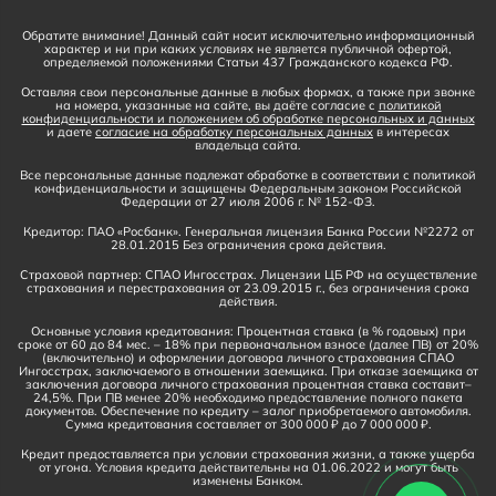
Обратите внимание! Данный сайт носит исключительно информационный
характер и ни при каких условиях не является публичной офертой,
определяемой положениями Статьи 437 Гражданского кодекса РФ.
Оставляя свои персональные данные в любых формах, а также при звонке
на номера, указанные на сайте, вы даёте согласие с
политикой
конфиденциальности и положением об обработке персональных и данных
и даете
согласие на обработку персональных данных
в интересах
владельца сайта.
Все персональные данные подлежат обработке в соответствии с политикой
конфиденциальности и защищены Федеральным законом Российской
Федерации от 27 июля 2006 г. № 152-ФЗ.
Кредитор: ПАО «Росбанк». Генеральная лицензия Банка России №2272 от
28.01.2015 Без ограничения срока действия.
Страховой партнер: СПАО Ингосстрах. Лицензии ЦБ РФ на осуществление
страхования и перестрахования от 23.09.2015 г., без ограничения срока
действия.
Основные условия кредитования: Процентная ставка (в % годовых) при
сроке от 60 до 84 мес. – 18% при первоначальном взносе (далее ПВ) от 20%
(включительно) и оформлении договора личного страхования СПАО
Ингосстрах, заключаемого в отношении заемщика. При отказе заемщика от
заключения договора личного страхования процентная ставка составит–
24,5%. При ПВ менее 20% необходимо предоставление полного пакета
документов. Обеспечение по кредиту – залог приобретаемого автомобиля.
Сумма кредитования составляет от 300 000 ₽ до 7 000 000 ₽.
Кредит предоставляется при условии страхования жизни, а также ущерба
от угона. Условия кредита действительны на 01.06.2022 и могут быть
изменены Банком.