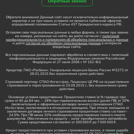
Обратный звонок
Обратите внимание! Данный сайт носит исключительно информационный
характер и ни при каких условиях не является публичной офертой,
определяемой положениями Статьи 437 Гражданского кодекса РФ.
Оставляя свои персональные данные в любых формах, а также при звонке
на номера, указанные на сайте, вы даёте согласие с
политикой
конфиденциальности и положением об обработке персональных и данных
и даете
согласие на обработку персональных данных
в интересах
владельца сайта.
Все персональные данные подлежат обработке в соответствии с политикой
конфиденциальности и защищены Федеральным законом Российской
Федерации от 27 июля 2006 г. № 152-ФЗ.
Кредитор: ПАО «Росбанк». Генеральная лицензия Банка России №2272 от
28.01.2015 Без ограничения срока действия.
Страховой партнер: СПАО Ингосстрах. Лицензии ЦБ РФ на осуществление
страхования и перестрахования от 23.09.2015 г., без ограничения срока
действия.
Основные условия кредитования: Процентная ставка (в % годовых) при
сроке от 60 до 84 мес. – 18% при первоначальном взносе (далее ПВ) от 20%
(включительно) и оформлении договора личного страхования СПАО
Ингосстрах, заключаемого в отношении заемщика. При отказе заемщика от
заключения договора личного страхования процентная ставка составит–
24,5%. При ПВ менее 20% необходимо предоставление полного пакета
документов. Обеспечение по кредиту – залог приобретаемого автомобиля.
Сумма кредитования составляет от 300 000 ₽ до 7 000 000 ₽.
Кредит предоставляется при условии страхования жизни, а также ущерба
от угона. Условия кредита действительны на 01.06.2022 и могут быть