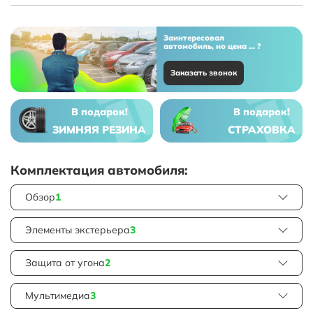
Заинтересовал
автомобиль, но цена ... ?
Заказать звонок
В подарок!
В подарок!
ЗИМНЯЯ РЕЗИНА
СТРАХОВКА
Комплектация автомобиля:
Обзор
1
Элементы экстерьера
3
Защита от угона
2
Мультимедиа
3