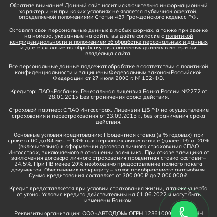
Обратите внимание! Данный сайт носит исключительно информационный
характер и ни при каких условиях не является публичной офертой,
определяемой положениями Статьи 437 Гражданского кодекса РФ.
Оставляя свои персональные данные в любых формах, а также при звонке
на номера, указанные на сайте, вы даёте согласие с
политикой
конфиденциальности и положением об обработке персональных и данных
и даете
согласие на обработку персональных данных
в интересах
владельца сайта.
Все персональные данные подлежат обработке в соответствии с политикой
конфиденциальности и защищены Федеральным законом Российской
Федерации от 27 июля 2006 г. № 152-ФЗ.
Кредитор: ПАО «Росбанк». Генеральная лицензия Банка России №2272 от
28.01.2015 Без ограничения срока действия.
Страховой партнер: СПАО Ингосстрах. Лицензии ЦБ РФ на осуществление
страхования и перестрахования от 23.09.2015 г., без ограничения срока
действия.
Основные условия кредитования: Процентная ставка (в % годовых) при
сроке от 60 до 84 мес. – 18% при первоначальном взносе (далее ПВ) от 20%
(включительно) и оформлении договора личного страхования СПАО
Ингосстрах, заключаемого в отношении заемщика. При отказе заемщика от
заключения договора личного страхования процентная ставка составит–
24,5%. При ПВ менее 20% необходимо предоставление полного пакета
документов. Обеспечение по кредиту – залог приобретаемого автомобиля.
Сумма кредитования составляет от 300 000 ₽ до 7 000 000 ₽.
Кредит предоставляется при условии страхования жизни, а также ущерба
от угона. Условия кредита действительны на 01.06.2022 и могут быть
изменены Банком.
Реквизиты организации: ООО «АВТОДОМ» ОГРН 1236100016910, ИНН