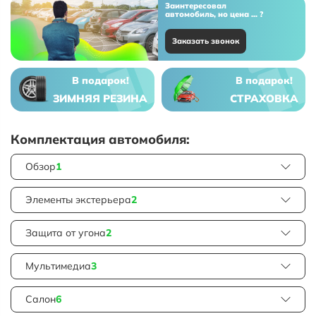
Заинтересовал
автомобиль, но цена ... ?
Заказать звонок
В подарок!
В подарок!
ЗИМНЯЯ РЕЗИНА
СТРАХОВКА
Комплектация автомобиля:
Обзор
1
Элементы экстерьера
2
Защита от угона
2
Мультимедиа
3
Салон
6