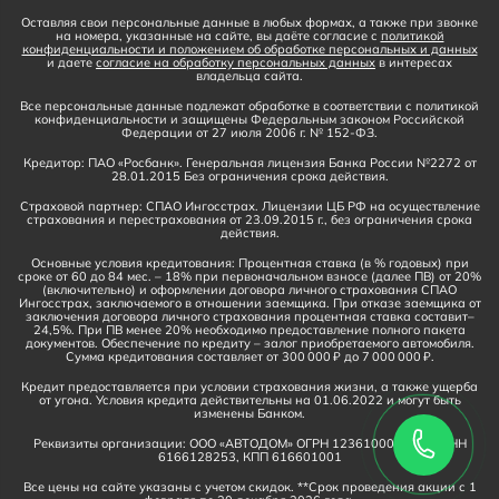
Оставляя свои персональные данные в любых формах, а также при звонке
на номера, указанные на сайте, вы даёте согласие с
политикой
конфиденциальности и положением об обработке персональных и данных
и даете
согласие на обработку персональных данных
в интересах
владельца сайта.
Все персональные данные подлежат обработке в соответствии с политикой
конфиденциальности и защищены Федеральным законом Российской
Федерации от 27 июля 2006 г. № 152-ФЗ.
Кредитор: ПАО «Росбанк». Генеральная лицензия Банка России №2272 от
28.01.2015 Без ограничения срока действия.
Страховой партнер: СПАО Ингосстрах. Лицензии ЦБ РФ на осуществление
страхования и перестрахования от 23.09.2015 г., без ограничения срока
действия.
Основные условия кредитования: Процентная ставка (в % годовых) при
сроке от 60 до 84 мес. – 18% при первоначальном взносе (далее ПВ) от 20%
(включительно) и оформлении договора личного страхования СПАО
Ингосстрах, заключаемого в отношении заемщика. При отказе заемщика от
заключения договора личного страхования процентная ставка составит–
24,5%. При ПВ менее 20% необходимо предоставление полного пакета
документов. Обеспечение по кредиту – залог приобретаемого автомобиля.
Сумма кредитования составляет от 300 000 ₽ до 7 000 000 ₽.
Кредит предоставляется при условии страхования жизни, а также ущерба
от угона. Условия кредита действительны на 01.06.2022 и могут быть
изменены Банком.
Реквизиты организации: ООО «АВТОДОМ» ОГРН 1236100016910, ИНН
6166128253, КПП 616601001
Все цены на сайте указаны с учетом скидок. **Срок проведения акции с 1