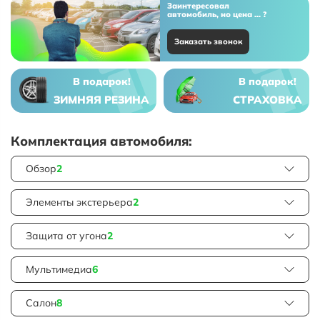
Заинтересовал
автомобиль, но цена ... ?
Заказать звонок
В подарок!
В подарок!
ЗИМНЯЯ РЕЗИНА
СТРАХОВКА
Комплектация автомобиля:
Обзор
2
Элементы экстерьера
2
Защита от угона
2
Мультимедиа
6
Салон
8